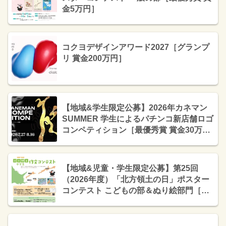
金5万円］
コクヨデザインアワード2027［グランプ
リ 賞金200万円］
【地域&学生限定公募】2026年カネマン
SUMMER 学生によるパチンコ新店舗ロゴ
コンペティション［最優秀賞 賞金30万
円］
【地域&児童・学生限定公募】第25回
（2026年度）「北方領土の日」ポスター
コンテスト こどもの部＆ぬり絵部門［こ
どもの部・最優秀賞 賞状 5千円分の図書
カード］