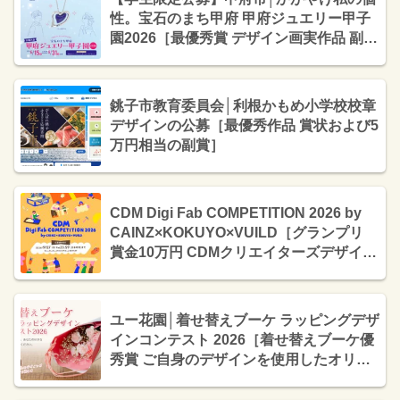
性。宝石のまち甲府 甲府ジュエリー甲子
園2026［最優秀賞 デザイン画実作品 副賞
（ジュエリー）］
銚子市教育委員会│利根かもめ小学校校章
デザインの公募［最優秀作品 賞状および5
万円相当の副賞］
CDM Digi Fab COMPETITION 2026 by
CAINZ×KOKUYO×VUILD［グランプリ
賞金10万円 CDMクリエイターズデザイン
での商品化］
ユー花園│着せ替えブーケ ラッピングデザ
インコンテスト 2026［着せ替えブーケ優
秀賞 ご自身のデザインを使用したオリジ
ナルラッピングペーパー 記念ブーケ2点］