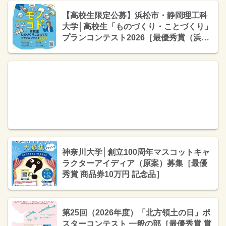
【高校生限定公募】浜松市・静岡理工科
大学│高校生「ものづくり・ことづくり」
プランコンテスト2026［最優秀賞（浜松
市長賞）トロフィー 3万円分のクオカー
ド］
神奈川大学│創立100周年マスコットキャ
ラクターアイディア（原案）募集［最優
秀賞 商品券10万円 記念品］
第25回（2026年度）「北方領土の日」ポ
スターコンテスト 一般の部［最優秀賞 賞