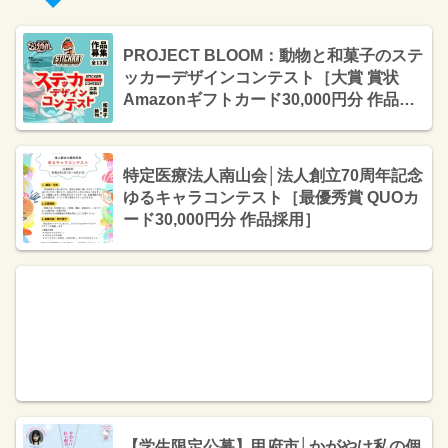
PROJECT BLOOM：動物と和菓子のステ
ッカーデザインコンテスト［大賞 賞状
Amazonギフトカード30,000円分 作品ス
テッカー30枚］
特定医療法人南山会│法人創立70周年記念
ゆるキャラコンテスト［最優秀賞 QUOカ
ード30,000円分 作品採用］
【学生限定公募】甲府市│かがやけ私の個