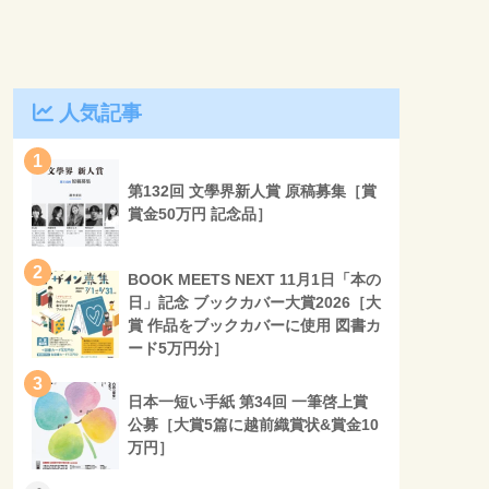
人気記事
1
第132回 文學界新人賞 原稿募集［賞
賞金50万円 記念品］
2
BOOK MEETS NEXT 11月1日「本の
日」記念 ブックカバー大賞2026［大
賞 作品をブックカバーに使用 図書カ
ード5万円分］
3
日本一短い手紙 第34回 一筆啓上賞
公募［大賞5篇に越前織賞状&賞金10
万円］