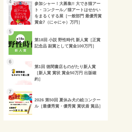
4
参加シャー！大募集!! 大でき猫アー
ト・コンクール／猫アートはせかい
をまるくする展［一般部門 最優秀賞
賞金7（にゃにゃ）万円］
5
第18回 小説 野性時代 新人賞［正賞
記念品 副賞として賞金100万円］
6
第1回 徳間書店ものがたり新人賞
［新人賞 賞状 賞金50万円 出版確
約］
7
2026 第50回 夏休み犬の絵コンクー
ル［最優秀賞・優秀賞 賞状盾 賞品］