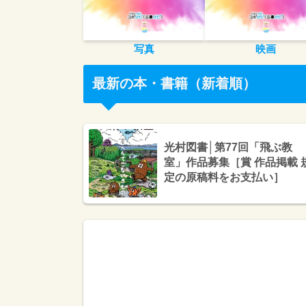
写真
映画
最新の本・書籍（新着順）
光村図書│第77回「飛ぶ教
室」作品募集［賞 作品掲載 
定の原稿料をお支払い］