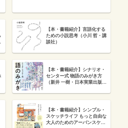
【本・書籍紹介】言語化する
ら
ための小説思考（小川 哲・講
日
談社）
【本・書籍紹介】シナリオ・
ホ
センター式 物語のみがき方
（新井 一樹・日本実業出版
社）
【本・書籍紹介】シンプル・
スケッチライフ もっと自由な
大人のためのアーバンスケッ