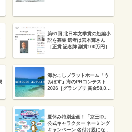
、
第61回 北日本文学賞の短編小
説を募集 選者は宮本輝さん
&
［正賞 記念牌 副賞100万円］
ュ
海おこしプラットホーム「う
規
みぽす」海のPRコンテスト
2026［グランプリ 賞金50,000
円］
夏休み特別企画！「京王ID」
公式キャラクター ネーミング
キャンペーン 名付け親になっ