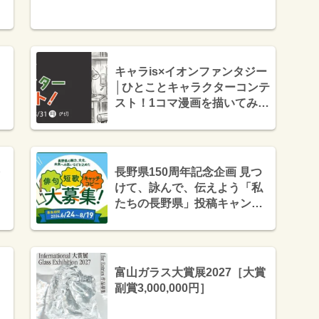
（非売品）+Amazonギフト券
5,000円分］
キャラis×イオンファンタジー
）
│ひとことキャラクターコンテ
スト！1コマ漫画を描いてみよ
う！［賞 Tシャツ商品化権、
キャラisサイトTOP画掲載
権］
長野県150周年記念企画 見つ
けて、詠んで、伝えよう「私
たちの長野県」投稿キャンペ
ーン［部門大賞 オリジナル記
念品1万円相当と5,000円相当
の「県産品の詰め合わせ」ま
たは「県産品が購入できるギ
富山ガラス大賞展2027［大賞
フトコード」セット］
副賞3,000,000円］