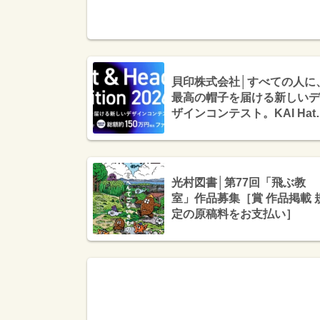
貝印株式会社│すべての人に
最高の帽子を届ける新しいデ
ザインコンテスト。KAI Hat 
Head-piece Competition
2026［最優秀賞 ファッショ
ン・デザイン研修参加約150
万円相当 メディアインタビ
光村図書│第77回「飛ぶ教
ーなど］
室」作品募集［賞 作品掲載 
定の原稿料をお支払い］