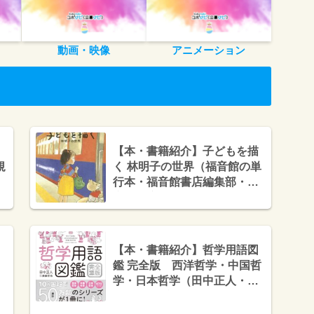
動画・映像
アニメーション
【本・書籍紹介】子どもを描
規
く 林明子の世界（福音館の単
行本・福音館書店編集部・福
音館書店）
【本・書籍紹介】哲学用語図
鑑 完全版 西洋哲学・中国哲
学・日本哲学（田中正人・斎
藤哲也・プレジデント社）