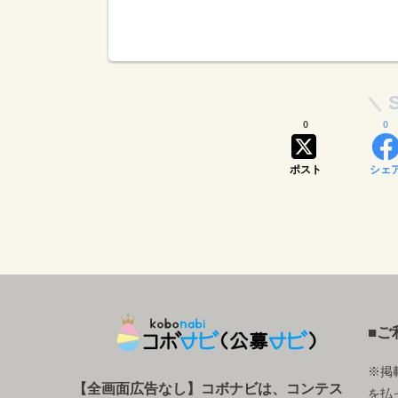
0
0
ポスト
シェ
■ご
※掲
【全画面広告なし】コボナビは、コンテス
を払