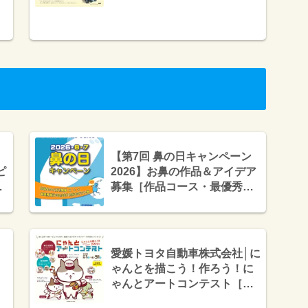
チ（B6速寫男〈Mars
Huang〉・ビー・エヌ・エ
ヌ）
【第7回 鼻の日キャンペーン
ピ
2026】お鼻の作品＆アイデア
ラ
募集［作品コース・最優秀賞
Amazonギフト券30,000円
分］
愛媛トヨタ自動車株式会社│に
ゃんとを描こう！作ろう！に
ゃんとアートコンテスト［最
優秀賞 にゃんとぬいぐるみ