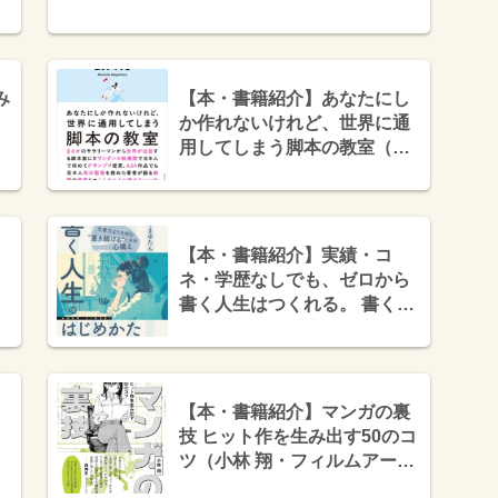
み
【本・書籍紹介】あなたにし
か作れないけれど、世界に通
用してしまう脚本の教室（長
久 允・ダイヤモンド社）
【本・書籍紹介】実績・コ
ネ・学歴なしでも、ゼロから
書く人生はつくれる。 書く人
生のはじめかた 文章力より大
切な“書き続ける”ための心構
え（みくまゆたん・インプレ
ス NextPublishing）
【本・書籍紹介】マンガの裏
技 ヒット作を生み出す50のコ
ツ（小林 翔・フィルムアート
社）