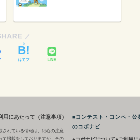
てください！［名付け親賞 京
王観光旅行券50,000円分］
SHARE
0
ア
はてブ
LINE
利用にあたって（注意事項）
■コンテスト・コンペ・公
のコボナビ
載されている情報は、細心の注意
って掲載をしておりますが、その
●コボナビについて
●ご利用に