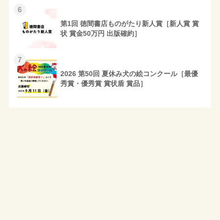
6
第1回 徳間書店ものがたり新人賞［新人賞 賞
状 賞金50万円 出版確約］
7
2026 第50回 夏休み犬の絵コンクール［最優
秀賞・優秀賞 賞状盾 賞品］