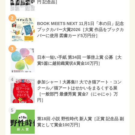
円 記念品］
2
BOOK MEETS NEXT 11月1日「本の日」記念
ブックカバー大賞2026［大賞 作品をブックカ
バーに使用 図書カード5万円分］
3
日本一短い手紙 第34回 一筆啓上賞 公募［大
賞5篇に越前織賞状&賞金10万円］
4
参加シャー！大募集!! 大でき猫アート・コン
クール／猫アートはせかいをまるくする展
［一般部門 最優秀賞 賞金7（にゃにゃ）万
円］
5
第18回 小説 野性時代 新人賞［正賞 記念品 副
賞として賞金100万円］