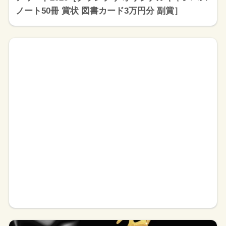
ノート50冊 賞状 図書カード3万円分 副賞］