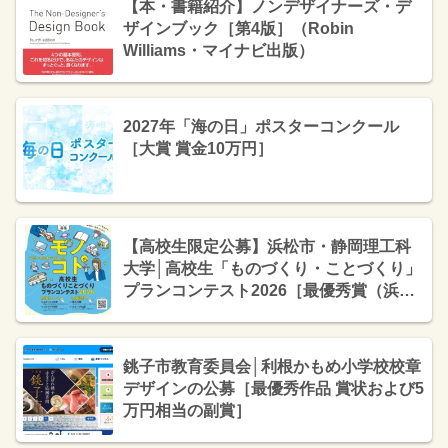
【本・書籍紹介】ノンデザイナーズ・デ
ザインブック［第4版］（Robin
Williams・マイナビ出版）
2027年「海の日」ポスターコンクール
［大賞 賞金10万円］
【高校生限定公募】浜松市・静岡理工科
大学│高校生「ものづくり・ことづくり」
プランコンテスト2026［最優秀賞（浜松
市長賞）トロフィー 3万円分のクオカー
ド］
銚子市教育委員会│利根かもめ小学校校章
デザインの公募［最優秀作品 賞状および5
万円相当の副賞］