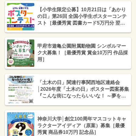
【小学生限定公募】10月21日は「あかり
の日」第26回 全国小学生ポスターコンテ
スト［最優秀賞 図書カード5万円分 翌年
の「あかりの日」ポスターに使用］
甲府市遊亀公園附属動物園 シンボルマー
ク大募集！［最優秀賞 賞金10万円 作品採
用］
「土木の日」関連行事関西地区連絡会
│2026年度「土木の日」ポスター図案募集
『こんな街になったらいいな！ ～夢をか
なえる土木～』［最優秀賞 作品採用 賞状
商品券3万円分］
神奈川大学│創立100周年マスコットキャ
ラクターアイディア（原案）募集［最優
秀賞 商品券10万円 記念品］