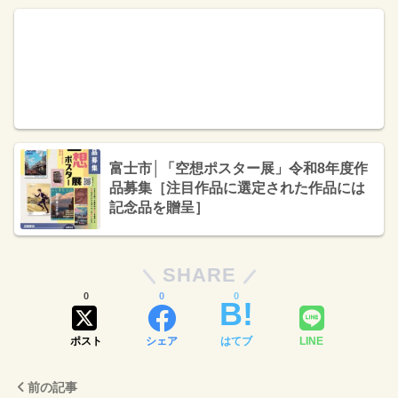
富士市│「空想ポスター展」令和8年度作
品募集［注目作品に選定された作品には
記念品を贈呈］
SHARE
0
0
0
ポスト
シェア
はてブ
LINE
前の記事