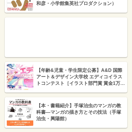
和彦・小学館集英社プロダクション）
【年齢&児童・学生限定公募】A&D 国際
アート＆デザイン大学校 エディコイラス
トコンテスト［イラスト部門賞 賞金1万円
+審査員くるみつ先生からの特別コメント
ほか］
【本・書籍紹介】手塚治虫のマンガの教
科書―マンガの描き方とその技法（手塚
治虫・興陽館）