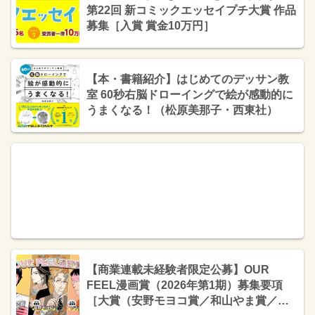
第22回 新コミックエッセイプチ大賞 作品
募集［入賞 賞金10万円］
【本・書籍紹介】はじめてのデッサン教
室 60秒右脳ドローイングで絵が感動的に
うまくなる！（松原美那子・西東社）
【商業連載未経験者限定公募】OUR
FEEL漫画賞（2026年第1期）募集要項
［大賞（安野モヨコ賞／和山やま賞／ヤ