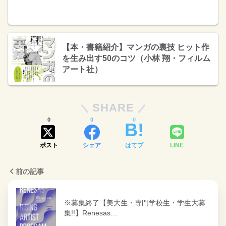
【本・書籍紹介】マンガの裏技 ヒット作
を生み出す50のコツ（小林 翔・フィルム
アート社）
SHARE
0
0
0
ポスト
シェア
はてブ
LINE
前の記事
※募集終了【美大生・専門学校生・学生大募
集!!】Renesas…