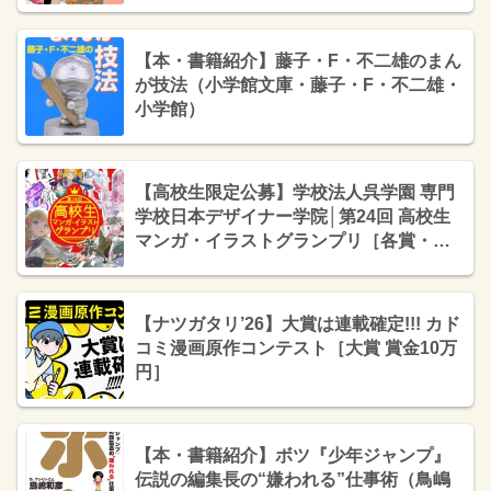
マシタトモコ賞） 賞金30万円+審査員よ
り作品のフィードバック］
【本・書籍紹介】藤子・F・不二雄のまん
が技法（小学館文庫・藤子・F・不二雄・
小学館）
【高校生限定公募】学校法人呉学園 専門
学校日本デザイナー学院│第24回 高校生
マンガ・イラストグランプリ［各賞・賞
品あり］
【ナツガタリ’26】大賞は連載確定!!! カド
コミ漫画原作コンテスト［大賞 賞金10万
円］
【本・書籍紹介】ボツ『少年ジャンプ』
伝説の編集長の“嫌われる”仕事術（鳥嶋