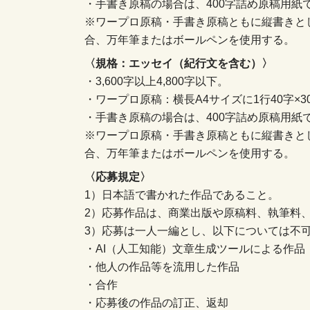
・手書き原稿の場合は、400字詰め原稿用紙で
※ワープロ原稿・手書き原稿ともに縦書きと
合、万年筆またはボールペンを使用する。
〈規格：エッセイ（紀行文を含む）〉
・3,600字以上4,800字以下。
・ワープロ原稿：横長A4サイズに1行40字×
・手書き原稿の場合は、400字詰め原稿用紙で
※ワープロ原稿・手書き原稿ともに縦書きと
合、万年筆またはボールペンを使用する。
〈応募規定〉
1）日本語で書かれた作品であること。
2）応募作品は、商業出版や原稿料、執筆料
3）応募は一人一編とし、以下については不
・AI（人工知能）文章生成ツールによる作品
・他人の作品等を流用した作品
・合作
・応募後の作品の訂正、返却