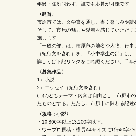
年齢・住所問わず、誰でも応募が可能です。
〈趣旨〉
市原市では、文学賞を通じ、書く楽しみや読
そして、市原の魅力や愛着を感じていただく
施します。
「一般の部」は、市原市の地名や人物、行事
（紀行文を含む）を、「小中学生の部」は、
詳しくは下記リンクをご確認ください。千年
〈募集作品〉
1）小説
2）エッセイ（紀行文を含む）
(1)(2)ともテーマ・内容は自由とし、市原
たものとする。ただし、市原市に関わる記述
〈規格：小説〉
・10,800字以上13,200字以下。
・ワープロ原稿：横長A4サイズに1行40字×