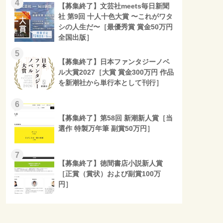
4
【募集終了】文芸社meets毎日新聞
社 第9回 十人十色大賞 〜これがワタ
シの人生だ〜［最優秀賞 賞金50万円
全国出版］
5
【募集終了】日本ファンタジーノベ
ル大賞2027［大賞 賞金300万円 作品
を新潮社から単行本として刊行］
6
【募集終了】第58回 新潮新人賞［当
選作 特製万年筆 副賞50万円］
7
【募集終了】徳間書店小説新人賞
［正賞（賞状）および副賞100万
円］