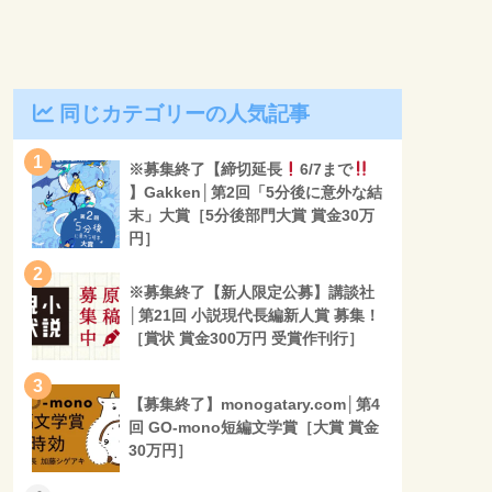
同じカテゴリーの人気記事
1
※募集終了【締切延長
6/7まで
】Gakken│第2回「5分後に意外な結
末」大賞［5分後部門大賞 賞金30万
円］
2
※募集終了【新人限定公募】講談社
│第21回 小説現代長編新人賞 募集！
［賞状 賞金300万円 受賞作刊行］
3
【募集終了】monogatary.com│第4
回 GO-mono短編文学賞［大賞 賞金
30万円］