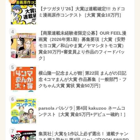
【ナツガタリ’26】大賞は連載確定!!! カドコ
ミ漫画原作コンテスト［大賞 賞金10万円］
4
【商業連載未経験者限定公募】OUR FEEL漫
画賞（2026年第1期）募集要項［大賞（安野
モヨコ賞／和山やま賞／ヤマシタトモコ賞）
賞金30万円+審査員より作品のフィードバッ
ク］
5
横山隆一記念まんが館│第22回 まんがの日記
念 4コマまんが大賞 作品募集［一般部門・フ
クちゃん大賞 賞状 賞金50万円］
6
parsola パルソラ│第4回 kakuzoo ネームコ
ンテスト［大賞 賞金5万円+デビュー確約！］
7
集英社│大賞を1作以上必ず選出！ 連載チャン
スを掴み取れ!! 第4回 ジャンプTOON AWARD