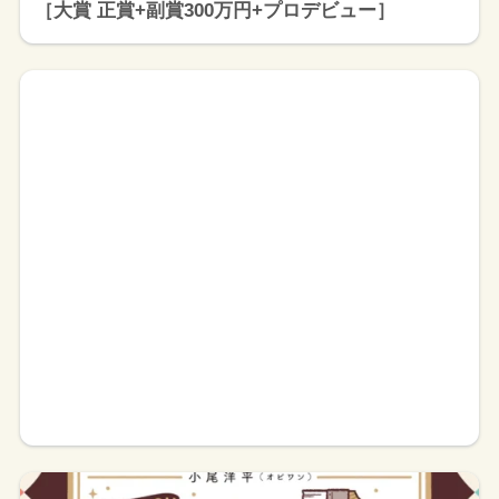
［大賞 正賞+副賞300万円+プロデビュー］