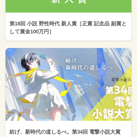
第18回 小説 野性時代 新人賞［正賞 記念品 副賞と
して賞金100万円］
紡げ、新時代の道しるべ。第34回 電撃小説大賞