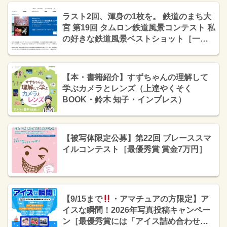
ラスト2回、渾身の1枚を。 鉄道のまち大
宮 第19回 タムロン鉄道風景コンテスト 私
の好きな鉄道風景ベストショット［一般
の部大賞 賞金30万円 タムロンレンズ］
【本・書籍紹介】すずちゃんの理解して
学ぶカメラとレンズ（上達やくそく
BOOK・鈴木 知子・インプレス）
【被写体限定公募】第22回 ブレーススマ
イルコンテスト［最優秀賞 賞金7万円］
【9/15まで
・アマチュアの方限定】ア
イスな瞬間！2026年写真投稿キャンペー
ン［最優秀賞には「アイス詰め合わせ＆