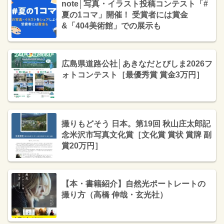
note│写真・イラスト投稿コンテスト「#
夏の1コマ」開催！ 受賞者には賞金
&「404美術館」での展示も
広島県道路公社│あきなだとびしま2026フ
ォトコンテスト［最優秀賞 賞金3万円］
撮りもどそう 日本。第19回 秋山庄太郎記
念米沢市写真文化賞［文化賞 賞状 賞牌 副
賞20万円］
【本・書籍紹介】自然光ポートレートの
撮り方（高橋 伸哉・玄光社）