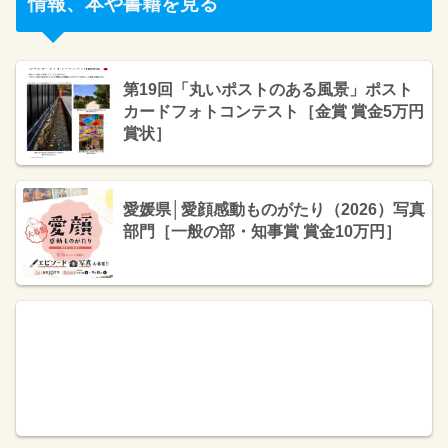
情報、本や書籍を見る
第19回「丸いポストのある風景」ポスト
カードフォトコンテスト［金賞 賞金5万円
賞状］
愛媛県│愛顔感動ものがたり（2026）写真
部門［一般の部・知事賞 賞金10万円］