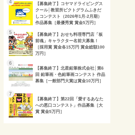
4
【募集終了】コヤマドライビングス
クール│教習所ピクトグラムふきだ
しコンテスト（2026年1月-2月期）
作品募集［最優秀賞 賞金5万円］
5
【募集終了】おせち料理専門店「板
前魂」キャラクター名前大募集！
［採用賞 賞金各15万円 賞金総額100
万円］
6
【募集終了】北星鉛筆株式会社│第6
回 鉛筆画・色鉛筆画コンテスト 作品
募集［一般部門大賞は賞金10万円］
7
【募集終了】第22回「愛するあなた
への悪口コンテスト」作品募集［大
賞 賞金5万円］