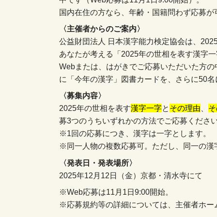
国内在住の方なら、年齢・国籍問わず応募が
〈主催者からのご案内〉
公益財団法人 日本漢字能力検定協会は、20
あなたが考える「2025年の世相を表す漢字
Webまたは、はがきでご応募いただいた方の
に「今年の漢字」図書カードを、さらに50
〈募集内容〉
2025年の世相を表す
漢字一字
と
その理由
、
そ
募3つのうちいずれかの方法でご応募くださ
※1回の応募につき、漢字は一字とします。
※同一人物の複数応募可。ただし、同一の漢
〈発表日・発表場所〉
2025年12月12日（金）京都・清水寺にて
※Web応募は11月1日9:00開始。
※応募規約等の詳細については、主催者ホー