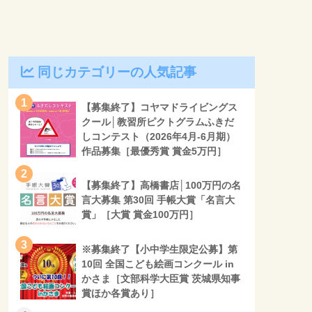
同じカテゴリーの人気記事
1
【募集終了】コヤマドライビングス
クール│教習所ピクトグラムふきだ
しコンテスト（2026年4月-6月期）
作品募集［最優秀賞 賞金5万円］
2
【募集終了】高橋書店│100万円の名
言大募集 第30回 手帳大賞「名言大
賞」［大賞 賞金100万円］
3
※募集終了【小中学生限定公募】第
10回 全国こども絵画コンクール in
かさま［文部科学大臣賞 茨城県知事
賞ほか各賞あり］