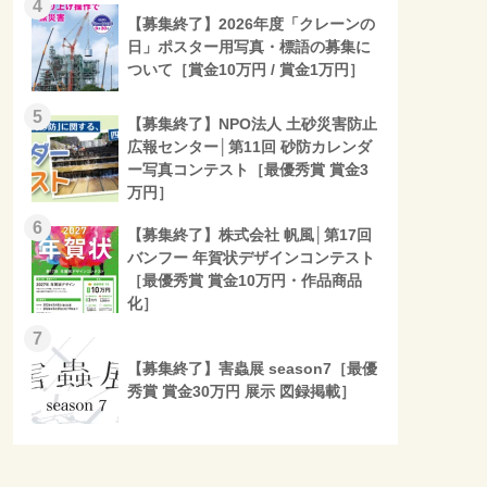
4
【募集終了】2026年度「クレーンの
日」ポスター用写真・標語の募集に
ついて［賞金10万円 / 賞金1万円］
5
【募集終了】NPO法人 土砂災害防止
広報センター│第11回 砂防カレンダ
ー写真コンテスト［最優秀賞 賞金3
万円］
6
【募集終了】株式会社 帆風│第17回
バンフー 年賀状デザインコンテスト
［最優秀賞 賞金10万円・作品商品
化］
7
【募集終了】害蟲展 season7［最優
秀賞 賞金30万円 展示 図録掲載］