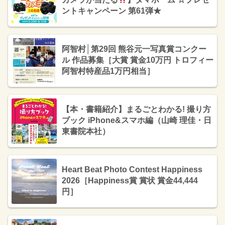
ントキャンペーン 第61弾★
阿智村│第29回 熊谷元一写真賞コンクー
ル 作品募集［大賞 賞金10万円 トロフィー
阿智村特産品1万円相当］
【本・書籍紹介】まるごとわかる! 撮り方
ブック iPhone&スマホ編（山崎 理佳・日
東書院本社）
Heart Beat Photo Contest Happiness
2026［Happiness賞 賞状 賞金44,444
円］