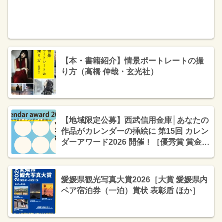
【本・書籍紹介】情景ポートレートの撮
り方（高橋 伸哉・玄光社）
【地域限定公募】西武信用金庫│あなたの
作品がカレンダーの挿絵に 第15回 カレン
ダーアワード2026 開催！［優秀賞 賞金各
15万円 カレンダー挿入画に採用］
愛媛県観光写真大賞2026［大賞 愛媛県内
ペア宿泊券（一泊）賞状 表彰盾 ほか］