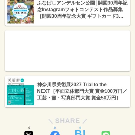
ふなばしアンデルセン公園│開園30周年記
念Instagramフォトコンテスト作品募集
［開園30周年記念大賞 ギフトカード3万
円 アンデルセン公園オリジナルグッズセ
ット3,000円相当］
神奈川県美術展2027 Trial to the
NEXT［平面立体部門大賞 賞金100万円／
工芸・書・写真部門大賞 賞金50万円］
SHARE
0
0
0