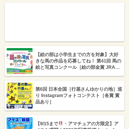
【絵の部は小学生までの方を対象】大好
きな馬の作品を応募してね！ 第41回 馬の
絵と写真コンクール［絵の部金賞 JRAグ
ッズ8,000円相当／写真の部金賞 商品券
50,000円相当］
第6回 日本全国［行基さんゆかりの地］巡
り Instagramフォトコンテスト［各賞 賞
品あり］
【9/15まで
・アマチュアの方限定】ア