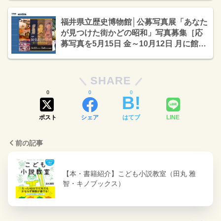
福井県立歴史博物館│公募写真展「あなた
が見つけた街かどの昭和」写真募集［応
募写真を5月15日 金～10月12日 月に館内
にて随時展示］
SHARE
0
0
0
ポスト
シェア
はてブ
LINE
前の記事
【本・書籍紹介】こども小説教室（田丸 雅
智・キノブックス）