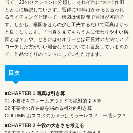
当て、23のセクションに分類し、それぞれについて作例
とともに解説しています。習得に10年はかかると言われ
るライティングと違って、構図は短期間で習得が可能で
す。しかも、構図をほんの少し工夫するだけで写真はぐっ
と良くなります。「写真を見てもらう人に伝わりやすい構
図とは？」や、ときにはセオリーとは正反対の方法でアプ
ローチした方がいい場合などについても言及していますの
で、作品づくりのヒントにしていただけます。
目次
■CHAPTER 1 写真は引き算
01 不要物をフレームアウトする絶対的引き算
02 不要物の存在感を弱める相対的引き算
COLUMN おススメのカメラはミラーレス？ 一眼レフ？
■CHAPTER 2 主役の大きさを考える
03 主役を小さく写して空間の広がりを伝える