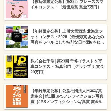
【被写体限定公募】第22回 ブレーススマ
イルコンテスト［最優秀賞 賞金7万円］
【年齢限定公募】上川大雪酒造 北海道フ
ォトコンテスト2026［最優秀賞 あなたの
写真をラベルにした特別な日本酒6本セッ
ト&作品展示］
株式会社千修│第23回 千修イラスト＆写
真コンテスト 写真部門［グランプリ 賞金
20万円］
【年齢限定公募】公益社団法人日本写真
家協会│第1回 JPSノンフィクション写真
賞［JPSノンフィクション写真賞 賞金50
万円］