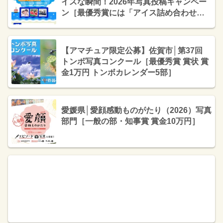
イスな瞬間！2026年写真投稿キャンペー
ン［最優秀賞には「アイス詰め合わせ＆
QUOカードPay3万円分」プレゼント
］
【アマチュア限定公募】佐賀市│第37回
トンボ写真コンクール［最優秀賞 賞状 賞
金1万円 トンボカレンダー5部］
愛媛県│愛顔感動ものがたり（2026）写真
部門［一般の部・知事賞 賞金10万円］