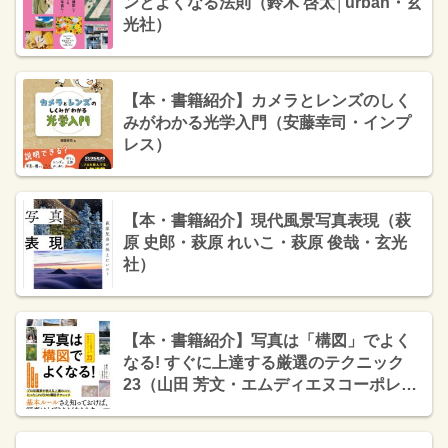
ンとよくなる法則（鈴木 啓太│urban・玄
光社）
【本・書籍紹介】カメラとレンズのしく
みがわかる光学入門（安藤幸司・インプ
レス）
【本・書籍紹介】現代風景写真表現（萩
原 史郎・萩原 れいこ・萩原 俊哉・玄光
社）
【本・書籍紹介】写真は「構図」でよく
なる! すぐに上達する厳選のテクニック
23（山田 芳文・エムディエヌコーポレー
ション）