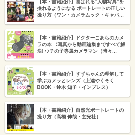
【本・書籍紹介】喜ばれる”人物写真”を
撮れるようになる ポートレートの正しい
撮り方（ワン・カメラムック・キャパ編
集部・ワン・パブリッシング）
【本・書籍紹介】ドクターこあらのカメ
ラの本 〈写真から動画編集まですべて解
決! ウチの子専属カメラマン（時々
YouTuber）、はじめました。〉（ドクタ
ーこあら・エムディエヌコーポレーショ
ン）
【本・書籍紹介】すずちゃんの理解して
学ぶカメラとレンズ（上達やくそく
BOOK・鈴木 知子・インプレス）
【本・書籍紹介】自然光ポートレートの
撮り方（高橋 伸哉・玄光社）