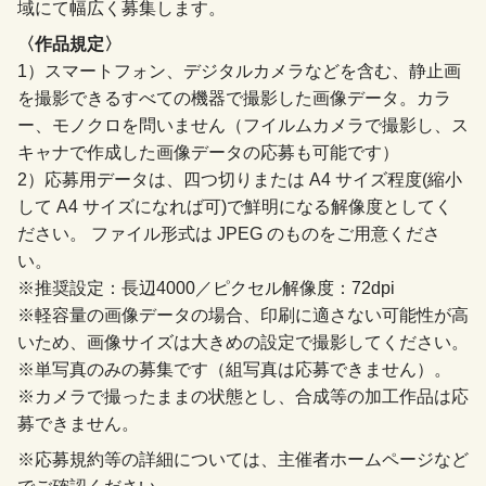
域にて幅広く募集します。
〈作品規定〉
1）スマートフォン、デジタルカメラなどを含む、静止画
を撮影できるすべての機器で撮影した画像データ。カラ
ー、モノクロを問いません（フイルムカメラで撮影し、ス
キャナで作成した画像データの応募も可能です）
2）応募用データは、四つ切りまたは A4 サイズ程度(縮小
して A4 サイズになれば可)で鮮明になる解像度としてく
ださい。 ファイル形式は JPEG のものをご用意くださ
い。
※推奨設定：長辺4000／ピクセル解像度：72dpi
※軽容量の画像データの場合、印刷に適さない可能性が高
いため、画像サイズは大きめの設定で撮影してください。
※単写真のみの募集です（組写真は応募できません）。
※カメラで撮ったままの状態とし、合成等の加工作品は応
募できません。
※応募規約等の詳細については、主催者ホームページなど