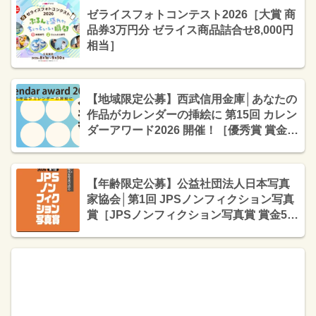
ゼライスフォトコンテスト2026［大賞 商
品券3万円分 ゼライス商品詰合せ8,000円
相当］
【地域限定公募】西武信用金庫│あなたの
作品がカレンダーの挿絵に 第15回 カレン
ダーアワード2026 開催！［優秀賞 賞金各
15万円 カレンダー挿入画に採用］
【年齢限定公募】公益社団法人日本写真
家協会│第1回 JPSノンフィクション写真
賞［JPSノンフィクション写真賞 賞金50
万円］