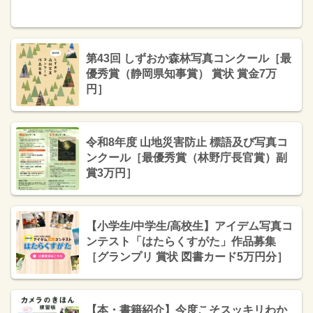
第43回 しずおか森林写真コンクール［最
優秀賞（静岡県知事賞） 賞状 賞金7万
円］
令和8年度 山地災害防止 標語及び写真コ
ンクール［最優秀賞（林野庁長官賞）副
賞3万円］
【小学生/中学生/高校生】アイデム写真コ
ンテスト「はたらくすがた」作品募集
［グランプリ 賞状 図書カード5万円分］
【本・書籍紹介】今度こそスッキリわか