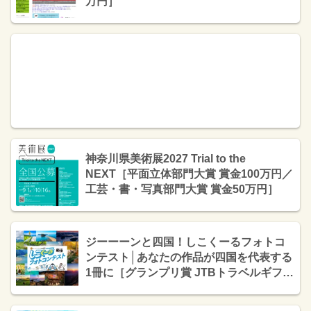
万円］
神奈川県美術展2027 Trial to the
NEXT［平面立体部門大賞 賞金100万円／
工芸・書・写真部門大賞 賞金50万円］
ジーーーンと四国！しこくーるフォトコ
ンテスト│あなたの作品が四国を代表する
1冊に［グランプリ賞 JTBトラベルギフト
100,000円分］