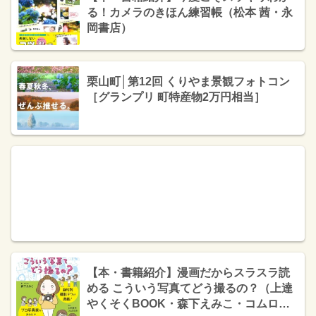
る！カメラのきほん練習帳（松本 茜・永
岡書店）
栗山町│第12回 くりやま景観フォトコン
［グランプリ 町特産物2万円相当］
【本・書籍紹介】漫画だからスラスラ読
める こういう写真てどう撮るの？（上達
やくそくBOOK・森下えみこ・コムロミ