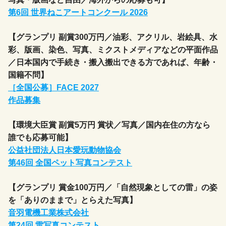
第6回 世界ねこアートコンクール 2026
【グランプリ 副賞300万円／油彩、アクリル、岩絵具、水
彩、版画、染色、写真、ミクストメディアなどの平面作品
／日本国内で手続き・搬入搬出できる方であれば、年齢・
国籍不問】
［全国公募］FACE 2027
作品募集
【環境大臣賞 副賞5万円 賞状／写真／国内在住の方なら
誰でも応募可能】
公益社団法人日本愛玩動物協会
第46回 全国ペット写真コンテスト
【グランプリ 賞金100万円／「自然現象としての雷」の姿
を「ありのままで」とらえた写真】
音羽電機工業株式会社
第24回 雷写真コンテスト