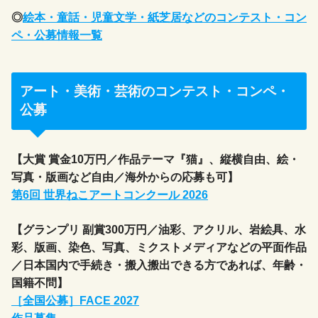
◎
絵本・童話・児童文学・紙芝居などのコンテスト・コン
ペ・公募情報一覧
アート・美術・芸術のコンテスト・コンペ・
公募
【大賞 賞金10万円／作品テーマ『猫』、縦横自由、絵・
写真・版画など自由／海外からの応募も可】
第6回 世界ねこアートコンクール 2026
【グランプリ 副賞300万円／油彩、アクリル、岩絵具、水
彩、版画、染色、写真、ミクストメディアなどの平面作品
／日本国内で手続き・搬入搬出できる方であれば、年齢・
国籍不問】
［全国公募］FACE 2027