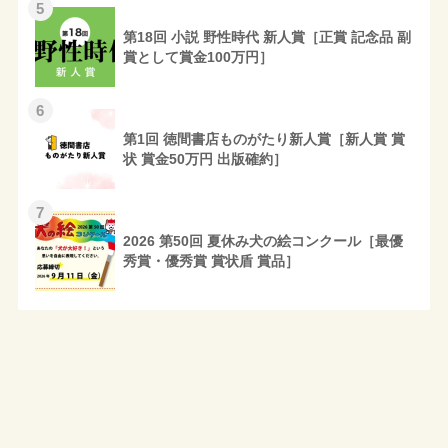
5
第18回 小説 野性時代 新人賞［正賞 記念品 副
賞として賞金100万円］
6
第1回 徳間書店ものがたり新人賞［新人賞 賞
状 賞金50万円 出版確約］
7
2026 第50回 夏休み犬の絵コンクール［最優
秀賞・優秀賞 賞状盾 賞品］