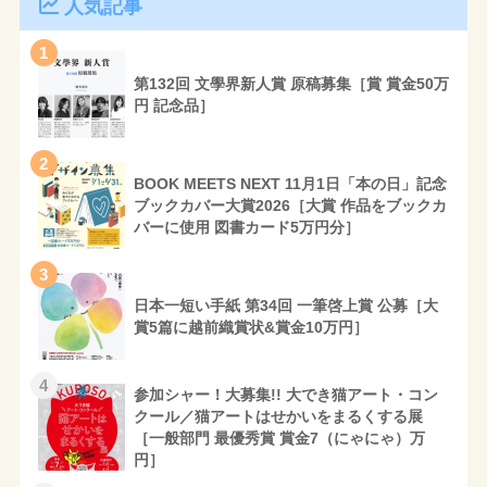
人気記事
1
第132回 文學界新人賞 原稿募集［賞 賞金50万
円 記念品］
2
BOOK MEETS NEXT 11月1日「本の日」記念
ブックカバー大賞2026［大賞 作品をブックカ
バーに使用 図書カード5万円分］
3
日本一短い手紙 第34回 一筆啓上賞 公募［大
賞5篇に越前織賞状&賞金10万円］
4
参加シャー！大募集!! 大でき猫アート・コン
クール／猫アートはせかいをまるくする展
［一般部門 最優秀賞 賞金7（にゃにゃ）万
円］