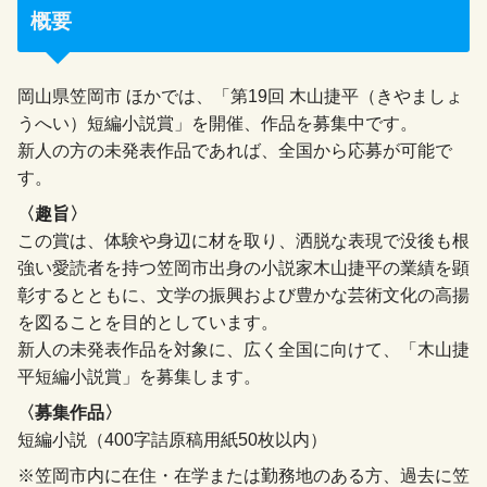
概要
岡山県笠岡市 ほかでは、「第19回 木山捷平（きやましょ
うへい）短編小説賞」を開催、作品を募集中です。
新人の方の未発表作品であれば、全国から応募が可能で
す。
〈趣旨〉
この賞は、体験や身辺に材を取り、洒脱な表現で没後も根
強い愛読者を持つ笠岡市出身の小説家木山捷平の業績を顕
彰するとともに、文学の振興および豊かな芸術文化の高揚
を図ることを目的としています。
新人の未発表作品を対象に、広く全国に向けて、「木山捷
平短編小説賞」を募集します。
〈募集作品〉
短編小説（400字詰原稿用紙50枚以内）
※笠岡市内に在住・在学または勤務地のある方、過去に笠