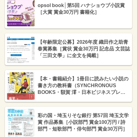
opsol book│第5回 ハナショウブ小説賞
［大賞 賞金30万円 書籍化］
【年齢限定公募】2026年度 織田作之助青
春賞募集［賞状 賞金30万円 記念品 文芸誌
「三田文學」に全文を掲載］
【本・書籍紹介】1冊目に読みたい小説の
書き方の教科書（SYNCHRONOUS
BOOKS・額賀 澪・日本ビジネスプレ
ス）
彩の国・埼玉りそな銀行 第57回 埼玉文学
賞 作品募集［小説部門 賞金100万円 / 詩
部門・短歌部門・俳句部門 賞金30万円］