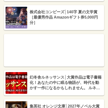
株式会社コンビーズ│140字 夏の文学賞
［最優秀作品 Amazonギフト券5,000円
分］
幻冬舎ルネッサンス│大賞作品は電子書籍
化！あなたの中に眠る物語が、時代を動
かす一作になるかもしれません。 ルネッ
サンス大賞
集英社 オレンジ文庫│2027年ノベル大賞