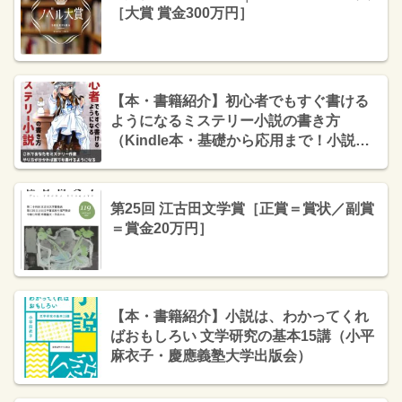
［大賞 賞金300万円］
【本・書籍紹介】初心者でもすぐ書ける
ようになるミステリー小説の書き方
（Kindle本・基礎から応用まで！小説の
書き方シリーズ・我那覇アキラ）
第25回 江古田文学賞［正賞＝賞状／副賞
＝賞金20万円］
【本・書籍紹介】小説は、わかってくれ
ばおもしろい 文学研究の基本15講（小平
麻衣子・慶應義塾大学出版会）