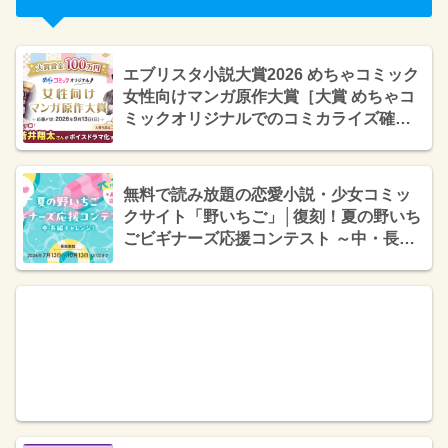
エブリスタ小説大賞2026 めちゃコミック
女性向けマンガ原作大賞［大賞 めちゃコ
ミックオリジナルでのコミカライズ確約
+賞金100万円+めちゃコミック編集部講
評］
無料で読み放題の恋愛小説・少女コミッ
クサイト「野いちご」│復刻！夏の野いち
ごビギナーズ応援コンテスト ～中・長編
チャレンジ！～［長編優秀賞 デジタルギ
フトカード10,000円分 隔週オススメに掲
載確約］