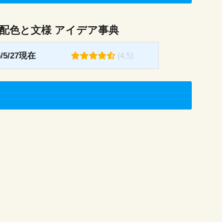
 配色と文様 アイデア事典
5/27現在
(4.5)