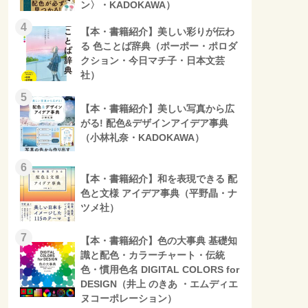
ン〉・KADOKAWA）
4
【本・書籍紹介】美しい彩りが伝わ
る 色ことば辞典（ポーポー・ポロダ
クション・今日マチ子・日本文芸
社）
5
【本・書籍紹介】美しい写真から広
がる! 配色&デザインアイデア事典
（小林礼奈・KADOKAWA）
6
【本・書籍紹介】和を表現できる 配
色と文様 アイデア事典（平野晶・ナ
ツメ社）
7
【本・書籍紹介】色の大事典 基礎知
識と配色・カラーチャート・伝統
色・慣用色名 DIGITAL COLORS for
DESIGN（井上 のきあ ・エムディエ
ヌコーポレーション）