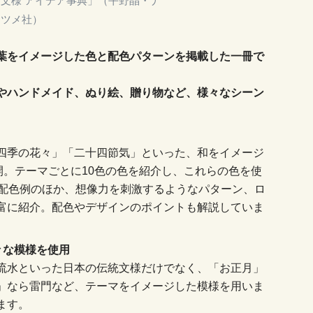
と文様 アイデア事典」（平野晶・ナ
ツメ社）
葉をイメージした色と配色パターンを掲載した一冊で
やハンドメイド、ぬり絵、贈り物など、様々なシーン
四季の花々」「二十四節気」といった、和をイメージ
開。テーマごとに10色の色を紹介し、これらの色を使
い配色例のほか、想像力を刺激するようなパターン、ロ
富に紹介。配色やデザインのポイントも解説していま
々な模様を使用
流水といった日本の伝統文様だけでなく、「お正月」
」なら雷門など、テーマをイメージした模様を用いま
ます。