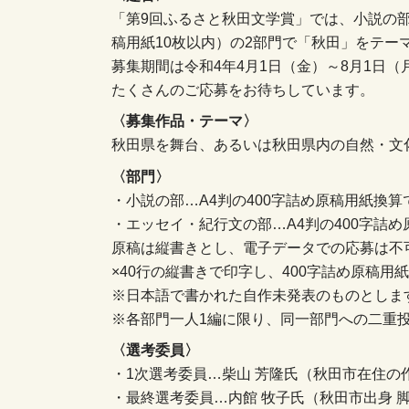
「第9回ふるさと秋田文学賞」では、小説の
稿用紙10枚以内）の2部門で「秋田」をテー
募集期間は令和4年4月1日（金）～8月1日（
たくさんのご応募をお待ちしています。
〈募集作品・テーマ〉
秋田県を舞台、あるいは秋田県内の自然・文
〈部門〉
・小説の部…A4判の400字詰め原稿用紙換算
・エッセイ・紀行文の部…A4判の400字詰め
原稿は縦書きとし、電子データでの応募は不可
×40行の縦書きで印字し、400字詰め原稿
※日本語で書かれた自作未発表のものとしま
※各部門一人1編に限り、同一部門への二重
〈選考委員〉
・1次選考委員…柴山 芳隆氏（秋田市在住の
・最終選考委員…内館 牧子氏（秋田市出身 