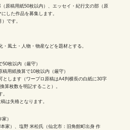
部（原稿用紙50枚以内）、エッセイ・紀行文の部（原
マにした作品を募集します。
月）です。
化・風土・人物・物産などを題材とする。
で50枚以内（厳守）
原稿用紙換算で10枚以内（厳守）
とします（ワープロ原稿はA4判横長の白紙に30字
用紙換算枚数を明記すること）。
す。
投稿は失格となります。
作家）
脚本家）、塩野 米松氏（仙北市：旧角館町出身 作