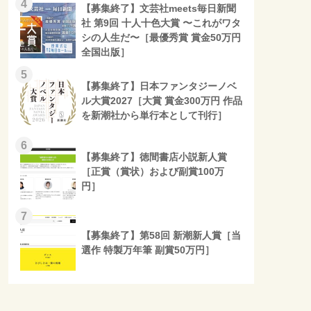
4
【募集終了】文芸社meets毎日新聞
社 第9回 十人十色大賞 〜これがワタ
シの人生だ〜［最優秀賞 賞金50万円
全国出版］
5
【募集終了】日本ファンタジーノベ
ル大賞2027［大賞 賞金300万円 作品
を新潮社から単行本として刊行］
6
【募集終了】徳間書店小説新人賞
［正賞（賞状）および副賞100万
円］
7
【募集終了】第58回 新潮新人賞［当
選作 特製万年筆 副賞50万円］