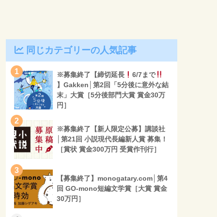
同じカテゴリーの人気記事
1
※募集終了【締切延長
6/7まで
】Gakken│第2回「5分後に意外な結
末」大賞［5分後部門大賞 賞金30万
円］
2
※募集終了【新人限定公募】講談社
│第21回 小説現代長編新人賞 募集！
［賞状 賞金300万円 受賞作刊行］
3
【募集終了】monogatary.com│第4
回 GO-mono短編文学賞［大賞 賞金
30万円］