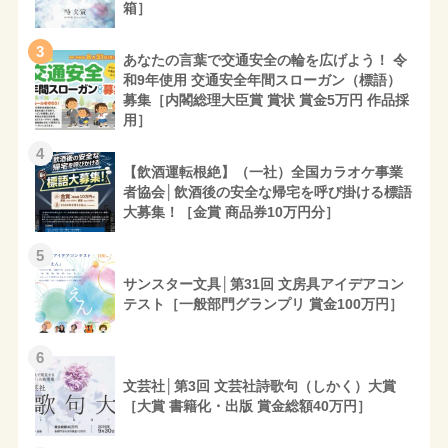
箱］
3
あなたの言葉で交通安全の輪を広げよう！ 令
和9年使用 交通安全年間スローガン（標語）
募集［内閣総理大臣賞 賞状 賞金5万円 作品採
用］
4
【飲酒運転根絶】（一社）全国カラオケ事業
者協会│飲酒後の安全な帰宅を呼び掛ける標語
大募集！［金賞 商品券10万円分］
5
サンスター文具│第31回 文房具アイデアコン
テスト［一般部門グランプリ 賞金100万円］
6
文芸社│第3回 文芸社詩歌句（しかく）大賞
［大賞 書籍化・出版 賞金総額40万円］