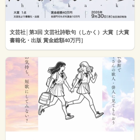
文芸社│第3回 文芸社詩歌句（しかく）大賞［大賞
書籍化・出版 賞金総額40万円］