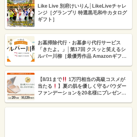
Like Live 別府けいりん│LikeLiveチャレ
ンジ［グランプリ 特選黒毛和牛カタログ
ギフト］
お墓掃除代行・お墓参り代行サービス
「きたよ。」│第17回 クスッと笑えるシ
ルバー川柳［最優秀作品 Amazonギフト
券5,000円分］
【8/31まで
1万円相当の高級コスメが
当たる
】夏の肌を優しく守るパウダー
ファンデーションを20名様にプレゼン
ト！