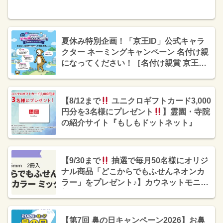
夏休み特別企画！「京王ID」公式キャラ
クター ネーミングキャンペーン 名付け親
になってください！［名付け親賞 京王観
光旅行券50,000円分］
【8/12まで
ユニクロギフトカード3,000
円分を3名様にプレゼント
】霊園・寺院
の紹介サイト『もしもドットネット』
【9/30まで
抽選で毎月50名様にオリジ
ナル商品「どこからでもふせんネオンカ
ラー」をプレゼント♪】カウネットモニカ
│新規登録キャンペーン実施中
【第7回 鼻の日キャンペーン2026】お鼻