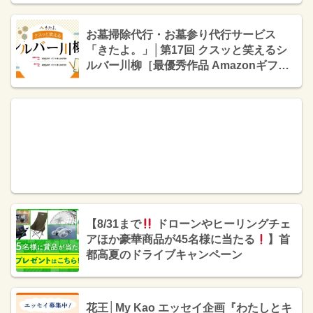
お墓掃除代行・お墓参り代行サービス
「きたよ。」│第17回 クスッと笑えるシ
ルバー川柳［最優秀作品 Amazonギフト
券5,000円分］
【8/31まで
ドローンやヒーリングチェ
アほか豪華商品が45名様に当たる
】首
都高夏のドライブキャンペーン
花王│My Kao エッセイ企画『わたしとキ