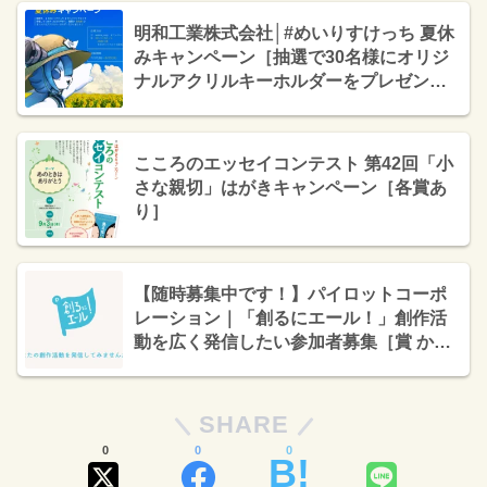
明和工業株式会社│#めいりすけっち 夏休
みキャンペーン［抽選で30名様にオリジ
ナルアクリルキーホルダーをプレゼン
ト！］
こころのエッセイコンテスト 第42回「小
さな親切」はがきキャンペーン［各賞あ
り］
【随時募集中です！】パイロットコーポ
レーション｜「創るにエール！」創作活
動を広く発信したい参加者募集［賞 か
く、がスキ オリジナルQUOカード1万円
分+オリジナルグッズ］
SHARE
0
0
0