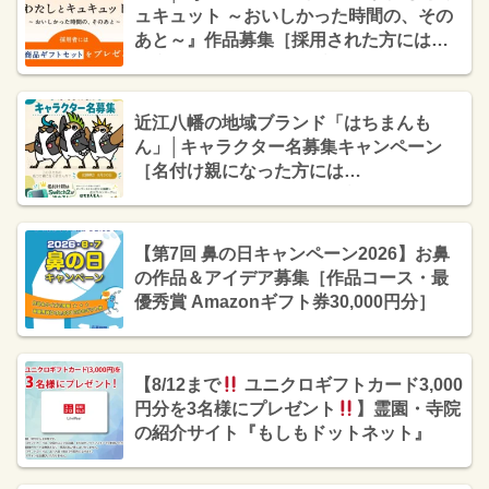
ュキュット ～おいしかった時間の、その
あと～』作品募集［採用された方には花
王商品ギフトセットをプレゼント！］
近江八幡の地域ブランド「はちまんも
ん」│キャラクター名募集キャンペーン
［名付け親になった方には
「NintendoSwitch 2」をプレゼント！］
【第7回 鼻の日キャンペーン2026】お鼻
の作品＆アイデア募集［作品コース・最
優秀賞 Amazonギフト券30,000円分］
【8/12まで
ユニクロギフトカード3,000
円分を3名様にプレゼント
】霊園・寺院
の紹介サイト『もしもドットネット』