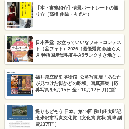
【本・書籍紹介】情景ポートレートの撮
り方（高橋 伸哉・玄光社）
日本香堂│お盆っていいなフォトコンテス
ト（盆フォト）2026［最優秀賞 銀座らん
月 特撰国産黒毛和牛A5ランクすき焼きセ
ット2万円相当&オリジナルAmazonギフ
トカード8万円分］
福井県立歴史博物館│公募写真展「あなた
が見つけた街かどの昭和」写真募集［応
募写真を5月15日 金～10月12日 月に館内
にて随時展示］
撮りもどそう 日本。第19回 秋山庄太郎記
念米沢市写真文化賞［文化賞 賞状 賞牌 副
賞20万円］