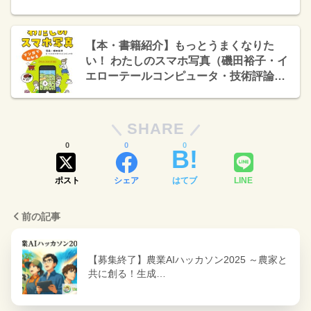
【本・書籍紹介】もっとうまくなりた
い！ わたしのスマホ写真（磯田裕子・イ
エローテールコンピュータ・技術評論
社）
SHARE
0
0
0
ポスト
シェア
はてブ
LINE
前の記事
【募集終了】農業AIハッカソン2025 ～農家と
共に創る！生成…