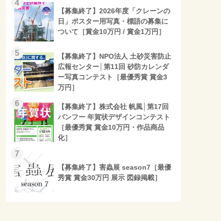
4
【募集終了】2026年度「クレーンの
日」ポスター用写真・標語の募集に
ついて［賞金10万円 / 賞金1万円］
5
【募集終了】NPO法人 土砂災害防止
広報センター│第11回 砂防カレンダ
ー写真コンテスト［最優秀賞 賞金3
万円］
6
【募集終了】株式会社 帆風│第17回
バンフー 年賀状デザインコンテスト
［最優秀賞 賞金10万円・作品商品
化］
7
【募集終了】害蟲展 season7［最優
秀賞 賞金30万円 展示 図録掲載］