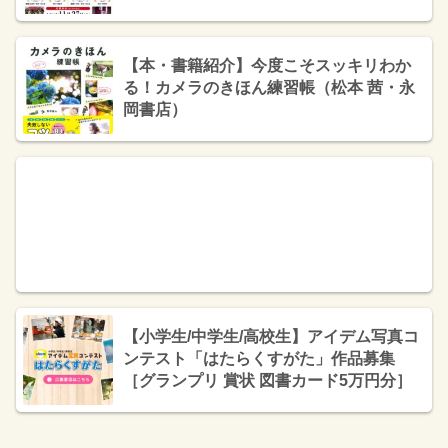
【本・書籍紹介】今度こそスッキリわか
る！カメラのきほん練習帳（松本 茜・永
岡書店）
【小学生/中学生/高校生】アイデム写真コ
ンテスト「はたらくすがた」作品募集
［グランプリ 賞状 図書カード5万円分］