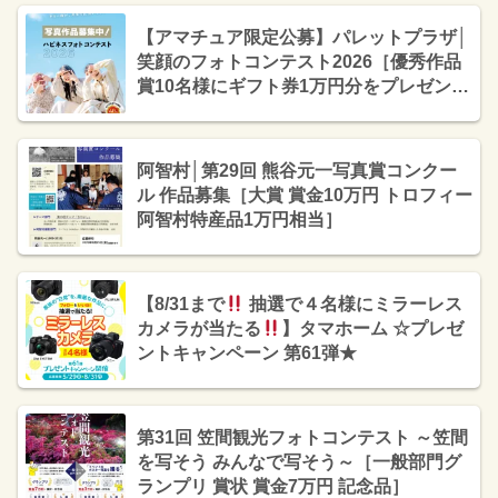
【アマチュア限定公募】パレットプラザ│
笑顔のフォトコンテスト2026［優秀作品
賞10名様にギフト券1万円分をプレゼン
ト！］
阿智村│第29回 熊谷元一写真賞コンクー
ル 作品募集［大賞 賞金10万円 トロフィー
阿智村特産品1万円相当］
【8/31まで
抽選で４名様にミラーレス
カメラが当たる
】タマホーム ☆プレゼ
ントキャンペーン 第61弾★
第31回 笠間観光フォトコンテスト ～笠間
を写そう みんなで写そう～［一般部門グ
ランプリ 賞状 賞金7万円 記念品］