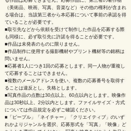
る作品は応募できません。応募作品に、第三者の著作物
（美術品、映画、写真、音楽など）その他の権利が含まれ
る場合は、当該第三者から本応募について事前の承認を得
ていることが必要です。
■取引先などから依頼を受けて制作した作品を応募する際
も同様に、必ず取引先に許諾を得ることが必要です。
■作品は未発表のものに限りません。
■作品制作に使用する撮影機材やプリント機材等の銘柄は
問いません。
■応募者1人につき1回の応募とします。同一人物が重複し
て応募することはできません。
■複数のメールアドレスを使い、複数の応募番号を取得す
ることは違反とし、失格とします。
■写真作品の点数は30点以上、60点以内とします。映像作
品は30秒以上、2分以内とします。ファイルサイズ・方式
については作品規定を必ずご確認ください。
■「ピープル」「ネイチャー」「クリエイティブ」のいず
れかよりジャンルを選択、応募形式を「写真」「映像」ど