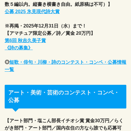
数５編以内。縦書き横書き自由。紙原稿は不可）】
公募 2025 氷見現代詩大賞
※再掲・2025年12月31日（水）まで！
【アマチュア限定公募／詩／賞金 20万円】
第6回 秋吉久美子賞
《詩の募集》
◎
短歌・俳句・川柳・詩のコンテスト・コンペ・公募情報
一覧
アート・美術・芸術のコンテスト・コンペ・
公募
【アート部門・塩こん部長イチオシ賞 賞金30万円／らく
がき部門・アート部門／国内在住の方なら誰でも応募可