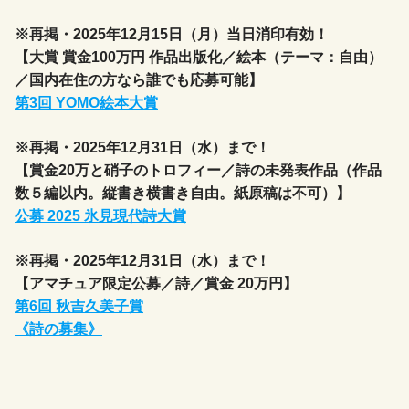
※再掲・2025年12月15日（月）当日消印有効！
【大賞 賞金100万円 作品出版化／絵本（テーマ：自由）
／国内在住の方なら誰でも応募可能】
第3回 YOMO絵本大賞
※再掲・2025年12月31日（水）まで！
【賞金20万と硝子のトロフィー／詩の未発表作品（作品
数５編以内。縦書き横書き自由。紙原稿は不可）】
公募 2025 氷見現代詩大賞
※再掲・2025年12月31日（水）まで！
【アマチュア限定公募／詩／賞金 20万円】
第6回 秋吉久美子賞
《詩の募集》