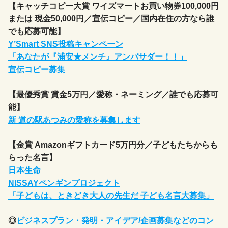
【キャッチコピー大賞 ワイズマートお買い物券100,000円
または 現金50,000円／宣伝コピー／国内在住の方なら誰
でも応募可能】
Y’Smart SNS投稿キャンペーン
「あなたが『浦安★メンチ』アンバサダー！！」
宣伝コピー募集
【最優秀賞 賞金5万円／愛称・ネーミング／誰でも応募可
能】
新 道の駅あつみの愛称を募集します
【金賞 Amazonギフトカード5万円分／子どもたちからも
らった名言】
日本生命
NISSAYペンギンプロジェクト
「子どもは、ときどき大人の先生だ 子ども名言大募集」
◎
ビジネスプラン・発明・アイデア/企画募集などのコン