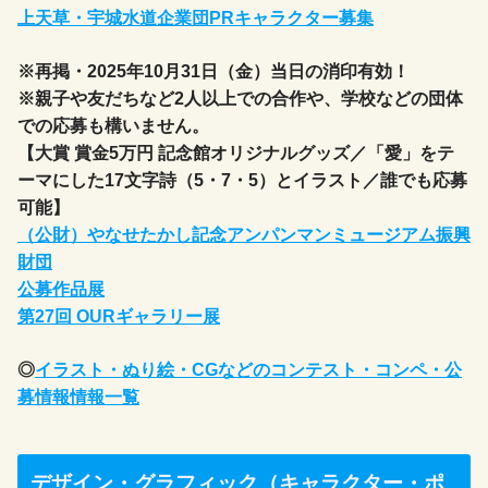
上天草・宇城水道企業団PRキャラクター募集
※再掲・2025年10月31日（金）当日の消印有効！
※親子や友だちなど2人以上での合作や、学校などの団体
での応募も構いません。
【大賞 賞金5万円 記念館オリジナルグッズ／「愛」をテ
ーマにした17文字詩（5・7・5）とイラスト／誰でも応募
可能】
（公財）やなせたかし記念アンパンマンミュージアム振興
財団
公募作品展
第27回 OURギャラリー展
◎
イラスト・ぬり絵・CGなどのコンテスト・コンペ・公
募情報情報一覧
デザイン・グラフィック（キャラクター・ポ