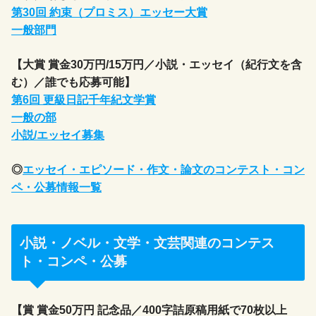
第30回 約束（プロミス）エッセー大賞
一般部門
【大賞 賞金30万円/15万円／小説・エッセイ（紀行文を含
む）／誰でも応募可能】
第6回 更級日記千年紀文学賞
一般の部
小説/エッセイ募集
◎
エッセイ・エピソード・作文・論文のコンテスト・コン
ペ・公募情報一覧
小説・ノベル・文学・文芸関連のコンテス
ト・コンペ・公募
【賞 賞金50万円 記念品／400字詰原稿用紙で70枚以上