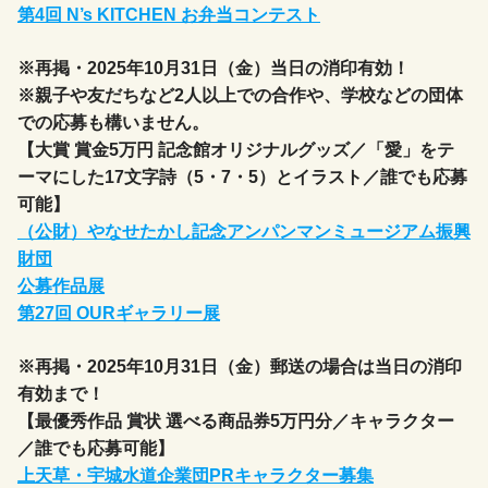
第4回 N’s KITCHEN お弁当コンテスト
※再掲・2025年10月31日（金）当日の消印有効！
※親子や友だちなど2人以上での合作や、学校などの団体
での応募も構いません。
【大賞 賞金5万円 記念館オリジナルグッズ／「愛」をテ
ーマにした17文字詩（5・7・5）とイラスト／誰でも応募
可能】
（公財）やなせたかし記念アンパンマンミュージアム振興
財団
公募作品展
第27回 OURギャラリー展
※再掲・2025年10月31日（金）郵送の場合は当日の消印
有効まで！
【最優秀作品 賞状 選べる商品券5万円分／キャラクター
／誰でも応募可能】
上天草・宇城水道企業団PRキャラクター募集