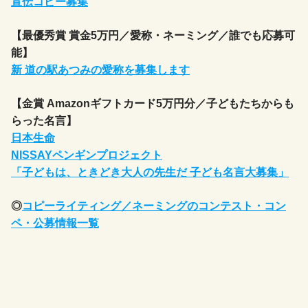
宣伝コピー募集
【最優秀賞 賞金5万円／愛称・ネーミング／誰でも応募可
能】
新 道の駅あつみの愛称を募集します
【金賞 Amazonギフトカード5万円分／子どもたちからも
らった名言】
日本生命
NISSAYペンギンプロジェクト
「子どもは、ときどき大人の先生だ 子ども名言大募集」
◎
コピーライティング／ネーミングのコンテスト・コン
ペ・公募情報一覧