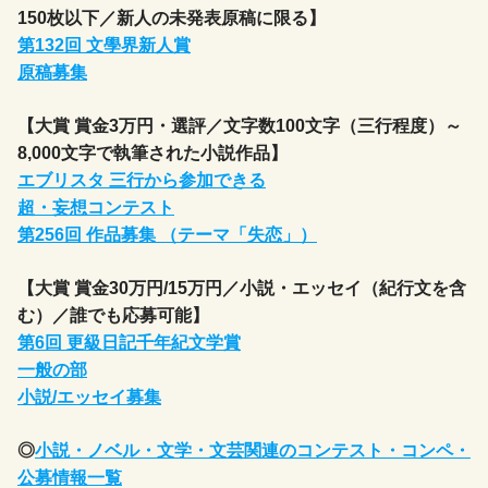
150枚以下／新人の未発表原稿に限る】
第132回 文學界新人賞
原稿募集
【大賞 賞金3万円・選評／文字数100文字（三行程度）～
8,000文字で執筆された小説作品】
エブリスタ 三行から参加できる
超・妄想コンテスト
第256回 作品募集 （テーマ「失恋」）
【大賞 賞金30万円/15万円／小説・エッセイ（紀行文を含
む）／誰でも応募可能】
第6回 更級日記千年紀文学賞
一般の部
小説/エッセイ募集
◎
小説・ノベル・文学・文芸関連のコンテスト・コンペ・
公募情報一覧