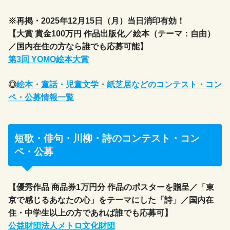
※再掲・2025年12月15日（月）当日消印有効！
【大賞 賞金100万円 作品出版化／絵本（テーマ：自由）
／国内在住の方なら誰でも応募可能】
第3回 YOMO絵本大賞
◎
絵本・童話・児童文学・紙芝居などのコンテスト・コン
ペ・公募情報一覧
短歌・俳句・川柳・詩のコンテスト・コン
ペ・公募
【優秀作品 商品券1万円分 作品のポスターを贈呈／「東
京で感じるあなたの心」をテーマにした「詩」／国内在
住・中学生以上の方であれば誰でも応募可】
公益財団法人メトロ文化財団