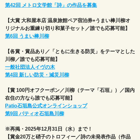
第42回 メトロ文学館「詩」の作品を募集
【大賞 大和屋本店 温泉旅館ペア宿泊券+うまい棒川柳オ
リジナルお重練り切り和菓子セット／誰でも応募可能】
第6回 うまい棒川柳
【各賞・賞品あり／「ともに生きる防災」をテーマとした
川柳／誰でも応募可能】
一般社団法人イヴの木
第4回 新しい防災・減災川柳
【賞 100円オフクーポン／川柳（テーマ「石垣」）／国内
在住の方なら誰でも応募可能】
Patio石垣島公式オンラインショップ
第9回 パティオ石垣島川柳
※再掲・2025年12月31日（水）まで！
【賞金20万と硝子のトロフィー／詩の未発表作品（作品