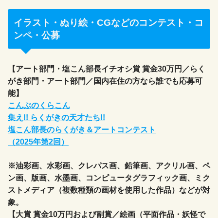
イラスト・ぬり絵・CGなどのコンテスト・コ
ンペ・公募
【アート部門・塩こん部長イチオシ賞 賞金30万円／らく
がき部門・アート部門／国内在住の方なら誰でも応募可
能】
こんぶのくらこん
集え!! らくがきの天才たち!!
塩こん部長のらくがき＆アートコンテスト
（2025年第2回）
※油彩画、水彩画、クレパス画、鉛筆画、アクリル画、ペ
ン画、版画、水墨画、コンピュータグラフィック画、ミク
ストメディア（複数種類の画材を使用した作品）などが対
象。
【大賞 賞金10万円および副賞／絵画（平面作品・妖怪で