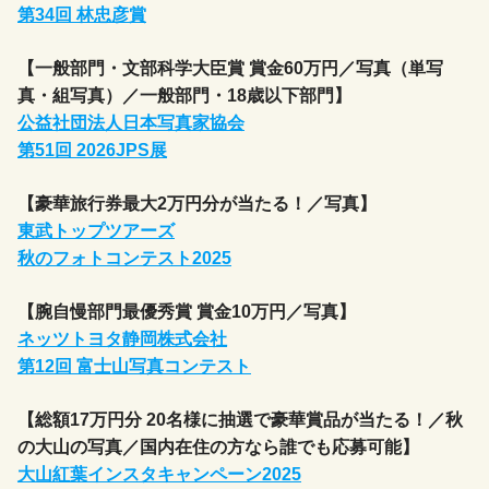
第34回 林忠彦賞
【一般部門・文部科学大臣賞 賞金60万円／写真（単写
真・組写真）／一般部門・18歳以下部門】
公益社団法人日本写真家協会
第51回 2026JPS展
【豪華旅行券最大2万円分が当たる！／写真】
東武トップツアーズ
秋のフォトコンテスト2025
【腕自慢部門最優秀賞 賞金10万円／写真】
ネッツトヨタ静岡株式会社
第12回 富士山写真コンテスト
【総額17万円分 20名様に抽選で豪華賞品が当たる！／秋
の大山の写真／国内在住の方なら誰でも応募可能】
大山紅葉インスタキャンペーン2025