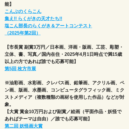
能】
こんぶのくらこん
集え!! らくがきの天才たち!!
塩こん部長のらくがき＆アートコンテスト
（2025年第2回）
【市長賞 副賞3万円／日本画、洋画・版画、工芸、彫塑・
立体、書、写真／国内在住・2025年4月1日時点で満15歳
以上の方であれば誰でも応募可能】
第5回 枚方市展
※油彩画、水彩画、クレパス画、鉛筆画、アクリル画、ペ
ン画、版画、水墨画、コンピュータグラフィック画、ミク
ストメディア（複数種類の画材を使用した作品）などが対
象。
【大賞 賞金10万円および副賞／絵画（平面作品・妖怪で
あればテーマは自由）／誰でも応募可能】
第二回 妖怪画大賞