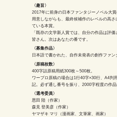
〈趣旨〉
2017年に前身の日本ファンタジーノベル大
用意しながらも、最終候補作のレベルの高さ
ている本賞。
「既存の文学新人賞では、自分の作品は評価
皆さん。次はあなたの番です。
〈募集作品〉
日本語で書かれた、自作未発表の創作ファン
〈原稿枚数〉
400字詰原稿用紙300枚～500枚。
ワープロ原稿の場合は1行40字×30行、A4
記。必ず通し番号を振り、2000字程度の作
〈選考委員〉
恩田 陸（作家）
森見 登美彦（作家）
ヤマザキ マリ（漫画家、文筆家、画家）