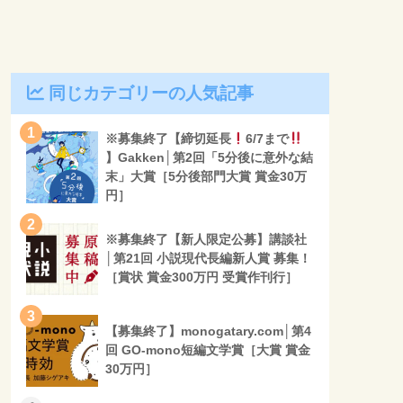
同じカテゴリーの人気記事
1
※募集終了【締切延長
6/7まで
】Gakken│第2回「5分後に意外な結
末」大賞［5分後部門大賞 賞金30万
円］
2
※募集終了【新人限定公募】講談社
│第21回 小説現代長編新人賞 募集！
［賞状 賞金300万円 受賞作刊行］
3
【募集終了】monogatary.com│第4
回 GO-mono短編文学賞［大賞 賞金
30万円］