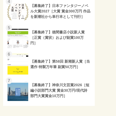
4
【募集終了】日本ファンタジーノベ
ル大賞2027［大賞 賞金300万円 作品
を新潮社から単行本として刊行］
5
【募集終了】徳間書店小説新人賞
［正賞（賞状）および副賞100万
円］
6
【募集終了】第58回 新潮新人賞［当
選作 特製万年筆 副賞50万円］
7
【募集終了】神奈川文芸賞2026［短
編小説部門大賞 賞金30万円/現代詩
部門大賞賞金10万円］