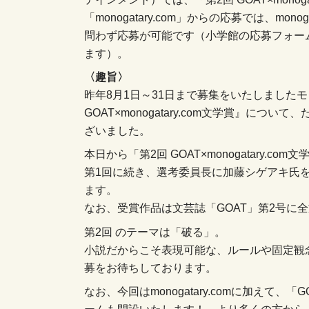
「monogatary.com」からの応募では、mo
問わず応募が可能です（小学館の応募フォー
ます）。
〈趣旨〉
昨年8月1日～31日まで募集をいたしましたモ
GOAT×monogatary.com文学賞』に
ざいました。
本日から「第2回 GOAT×monogatary.c
第1回に続き、選考委員長に加藤シゲアキ氏を迎え
ます。
なお、受賞作品は文芸誌「GOAT」第2号に
第2回 のテーマは「破る」。
小説だからこそ表現可能な、ルールや固定観
募をお待ちしております。
なお、今回はmonogatary.comに加えて
ームも開設いたします！ より多くの方から