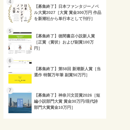
4
【募集終了】日本ファンタジーノベ
ル大賞2027［大賞 賞金300万円 作品
を新潮社から単行本として刊行］
5
【募集終了】徳間書店小説新人賞
［正賞（賞状）および副賞100万
円］
6
【募集終了】第58回 新潮新人賞［当
選作 特製万年筆 副賞50万円］
7
【募集終了】神奈川文芸賞2026［短
編小説部門大賞 賞金30万円/現代詩
部門大賞賞金10万円］