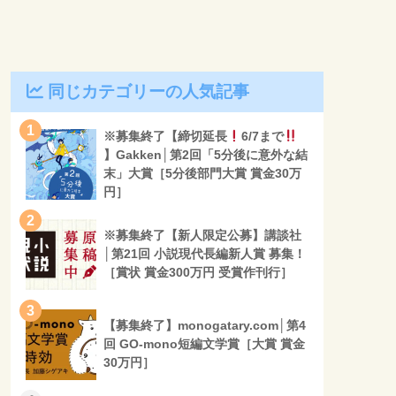
同じカテゴリーの人気記事
1
※募集終了【締切延長
6/7まで
】Gakken│第2回「5分後に意外な結
末」大賞［5分後部門大賞 賞金30万
円］
2
※募集終了【新人限定公募】講談社
│第21回 小説現代長編新人賞 募集！
［賞状 賞金300万円 受賞作刊行］
3
【募集終了】monogatary.com│第4
回 GO-mono短編文学賞［大賞 賞金
30万円］