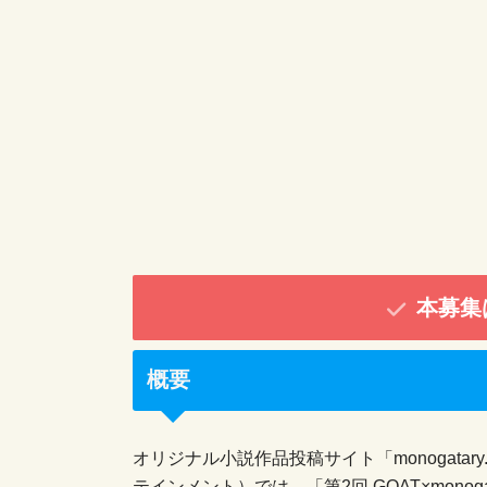
本募集
概要
オリジナル小説作品投稿サイト「monogata
テインメント）では、「第2回 GOAT×monog