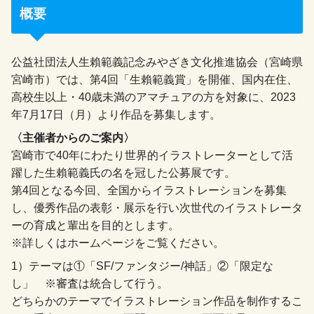
概要
公益社団法人生賴範義記念みやざき文化推進協会（宮崎県
宮崎市）では、第4回「生賴範義賞」を開催、国内在住、
高校生以上・40歳未満のアマチュアの方を対象に、2023
年7月17日（月）より作品を募集します。
〈主催者からのご案内〉
宮崎市で40年にわたり世界的イラストレーターとして活
躍した生賴範義氏の名を冠した公募展です。
第4回となる今回、全国からイラストレーションを募集
し、優秀作品の表彰・展示を行い次世代のイラストレータ
ーの育成と輩出を目的とします。
※詳しくはホームページをご覧ください。
1）テーマは①「SF/ファンタジー/神話」②「限定な
し」 ※審査は統合して行う。
どちらかのテーマでイラストレーション作品を制作するこ