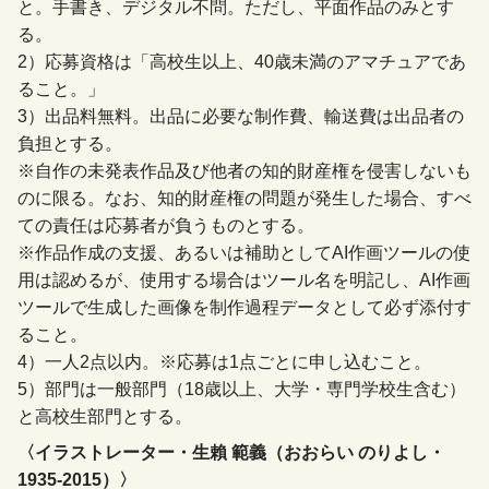
と。手書き、デジタル不問。ただし、平面作品のみとす
る。
2）応募資格は「高校生以上、40歳未満のアマチュアであ
ること。」
3）出品料無料。出品に必要な制作費、輸送費は出品者の
負担とする。
※自作の未発表作品及び他者の知的財産権を侵害しないも
のに限る。なお、知的財産権の問題が発生した場合、すべ
ての責任は応募者が負うものとする。
※作品作成の支援、あるいは補助としてAI作画ツールの使
用は認めるが、使用する場合はツール名を明記し、AI作画
ツールで生成した画像を制作過程データとして必ず添付す
ること。
4）一人2点以内。※応募は1点ごとに申し込むこと。
5）部門は一般部門（18歳以上、大学・専門学校生含む）
と高校生部門とする。
〈イラストレーター・生賴 範義（おおらい のりよし・
1935-2015）〉