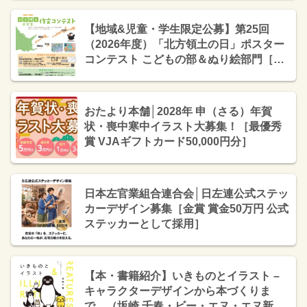
【地域&児童・学生限定公募】第25回
（2026年度）「北方領土の日」ポスター
コンテスト こどもの部＆ぬり絵部門［こ
どもの部・最優秀賞 賞状 5千円分の図書
カード］
おたより本舗│2028年 申（さる）年賀
状・喪中寒中イラスト大募集！［最優秀
賞 VJAギフトカード50,000円分］
日本左官業組合連合会│日左連公式ステッ
カーデザイン募集［金賞 賞金50万円 公式
ステッカーとして採用］
【本・書籍紹介】いきものとイラスト –
キャラクターデザインから本づくりま
で。（坂崎 千春・ビー・エヌ・エヌ新