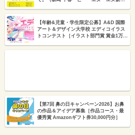
社）
【年齢&児童・学生限定公募】A&D 国際
アート＆デザイン大学校 エディコイラス
トコンテスト［イラスト部門賞 賞金1万円
+審査員くるみつ先生からの特別コメント
ほか］
【第7回 鼻の日キャンペーン2026】お鼻
の作品＆アイデア募集［作品コース・最
優秀賞 Amazonギフト券30,000円分］