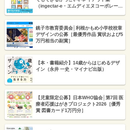
（ingectar-e・エムディエヌコーポレーシ
ョン）
銚子市教育委員会│利根かもめ小学校校章
デザインの公募［最優秀作品 賞状および5
万円相当の副賞］
【本・書籍紹介】14歳からはじめるデザ
イン（永井 一史・マイナビ出版）
【児童限定公募】日本WHO協会│第7回 医
療者応援はがきプロジェクト2026［優秀
賞 図書カード1万円分］