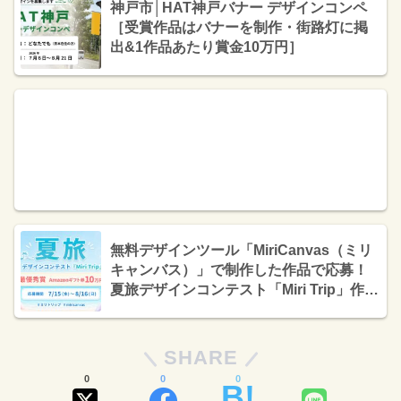
神戸市│HAT神戸バナー デザインコンペ
［受賞作品はバナーを制作・街路灯に掲
出&1作品あたり賞金10万円］
無料デザインツール「MiriCanvas（ミリ
キャンバス）」で制作した作品で応募！
夏旅デザインコンテスト「Miri Trip」作品
募集［最優秀賞 Amazonギフト券10万円
分］
SHARE
0
0
0