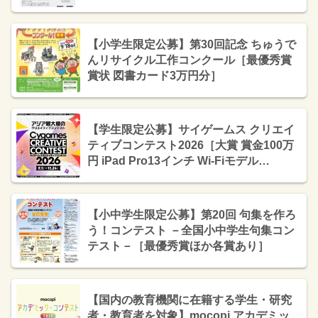
ルグッズ 図書カード10,000円分］
【小学生限定公募】第30回記念 ちゅうで
んリサイクル工作コンクール［最優秀賞
賞状 図書カード3万円分］
【学生限定公募】サイゲームス クリエイ
ティブコンテスト2026［大賞 賞金100万
円 iPad Pro13インチ Wi-Fiモデル
2TB（Magic Keyboard付属）］
【小中学生限定公募】第20回 句集を作ろ
う！コンテスト －全国小中学生句集コン
テスト－［最優秀賞ほか各賞あり］
【国内の教育機関に在籍する学生・研究
者・教育者を対象】mocopi アカデミッ