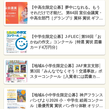
【中高生限定公募】夢中になれる。もう
それだけで才能だ。 第64回 宣伝会議賞・
中高生部門［グランプリ 賞杯 賞状 ギフト
カード10万円分］
【中学生限定公募】J-FLEC│第59回「お
かねの作文」コンクール［特選 賞状 図書
カード4万円分］
【地域&小学生限定公募】JAF東京支部│
第3回「みんなでなくそう！交通事故」ポ
スターコンクール［入賞者には図書カー
ド+JAFオリジナルトミカ+仕事体験テー
マパーク「カンドゥー幕張」入場引換券
をプレゼント！］
【地域&小中学生限定公募】神戸フランス
パンびより2026 小・中学生 絵画コンクー
ル［最優秀賞 賞状 パン作り体験 オリジナ