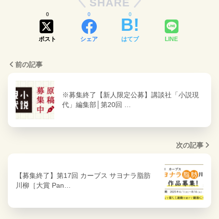
SHARE
0
0
0
ポスト
シェア
はてブ
LINE
前の記事
※募集終了【新人限定公募】講談社「小説現
代」編集部│第20回 …
次の記事
【募集終了】第17回 カーブス サヨナラ脂肪
川柳［大賞 Pan…