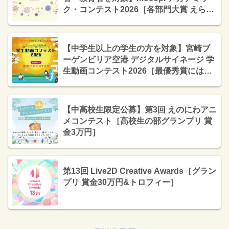
ク・コンテスト2026［各部門大賞 えらべ
るPay10万ポイント（10万円相当）］
【中学生以上の学生の方を対象】宮崎ブ
ーゲンビリア空港 デジタルサイネージ 学
生動画コンテスト2026［最優秀賞にはギ
フト券5万円分&受賞作品は作品放映！］
【中高校生限定公募】第3回 えのにわアニ
メコンテスト［高校生の部グランプリ 賞
金3万円］
第13回 Live2D Creative Awards［グラン
プリ 賞金30万円&トロフィー］