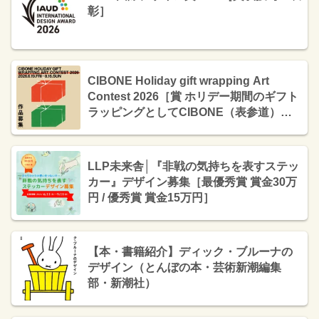
彰］
CIBONE Holiday gift wrapping Art
Contest 2026［賞 ​ホリデー期間のギフト
ラッピング​としてCIBONE（表参道）
CIBONE CASE（銀座） Online Storeに
て使用］
LLP未来舎│『非戦の気持ちを表すステッ
カー』デザイン募集［最優秀賞 賞金30万
円 / 優秀賞 賞金15万円］
【本・書籍紹介】ディック・ブルーナの
デザイン（とんぼの本・芸術新潮編集
部・新潮社）