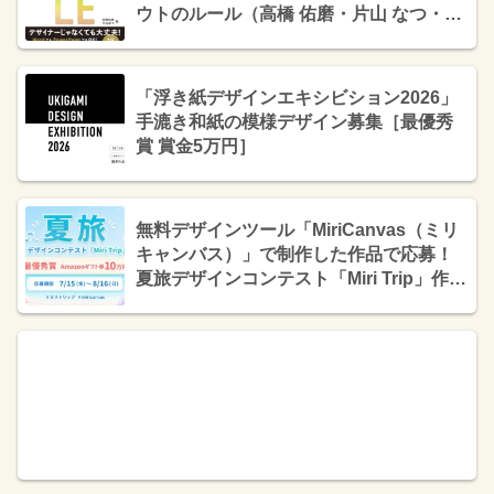
ウトのルール（高橋 佑磨・片山 なつ・技
術評論社）
「浮き紙デザインエキシビション2026」
手漉き和紙の模様デザイン募集［最優秀
賞 賞金5万円］
無料デザインツール「MiriCanvas（ミリ
キャンバス）」で制作した作品で応募！
夏旅デザインコンテスト「Miri Trip」作品
募集［最優秀賞 Amazonギフト券10万円
分］