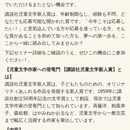
でいただけるまたとない機会です。
講談社児童文学新人賞は、年齢制限なし、経験も不問、ど
なたでも応募可能な開かれた賞です。「今年こそは応募し
たい！」と意気込んでいる方や応募を迷っている方、そん
な賞があることを初めて知った方も、夢への第一歩を、こ
こから一緒に踏み出してみませんか？
下記セミナー詳細をご確認のうえ、ぜひこの機会にご参加
ください！。
【
児童文学作家への登竜門 【講談社児童文学新人賞】と
は
】
講談社児童文学新人賞は、子どもたちのための、オリジナ
リティあふれる作品を発掘する新人賞です。1959年に講
談社創立50周年記念の文学賞として創設、現在では児童
文学作家の登竜門として知られています。斉藤洋、柏葉幸
子、森絵都、はやみねかおるなど、児童文学から一般文芸
まで幅広く活躍する作家を輩出しています。
【内容】