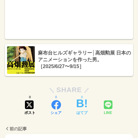
麻布台ヒルズギャラリー│高畑勲展 日本の
アニメーションを作った男。
［2025/6/27〜9/15］
SHARE
0
0
0
ポスト
シェア
はてブ
LINE
前の記事