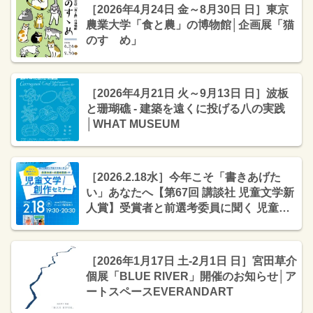
［2026年4月24日 金～8月30日 日］東京
農業大学「食と農」の博物館│企画展「猫
のすゝめ」
［2026年4月21日 火～9月13日 日］波板
と珊瑚礁 ‐ 建築を遠くに投げる八の実践
│WHAT MUSEUM
［2026.2.18水］今年こそ「書きあげた
い」あなたへ【第67回 講談社 児童文学新
人賞】受賞者と前選考委員に聞く 児童文
学創作セミナー
［2026年1月17日 土-2月1日 日］宮田草介
個展「BLUE RIVER」開催のお知らせ│ア
ートスペースEVERANDART