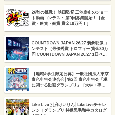
26秒の挑戦！ 映画監督 三池崇史のショー
ト動画コンテスト 第9回募集開始！［金
賞・銀賞・銅賞 賞金10万円！］
COUNTDOWN JAPAN 26/27 装飾映像コ
ンテスト［最優秀賞 トロフィー 賞金30万
円 COUNTDOWN JAPAN 26/27 1日ペア
招待券］
【地域&学生限定公募】一般社団法人東京
青色申告会連合会│第2回 青色申告会「税
に関する動画グランプリ」［大学・専門
学校生部門グランプリ 賞金10万円 クリス
タルトロフィー 表彰状］
Like Live 別府けいりん│LikeLiveチャレ
ンジ［グランプリ 特選黒毛和牛カタログ