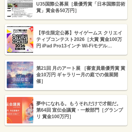
U35国際公募展［最優秀賞「日本国際芸術
賞」賞金各50万円］
【学生限定公募】サイゲームス クリエイ
ティブコンテスト2026［大賞 賞金100万
円 iPad Pro13インチ Wi-Fiモデル
2TB（Magic Keyboard付属）］
第21回 月のアート展 ［審査員最優秀賞 賞
金10万円 ギャラリー月の庭での個展開
催］
夢中になれる。もうそれだけで才能だ。
第64回 宣伝会議賞・一般部門［グランプ
リ 賞金100万円］