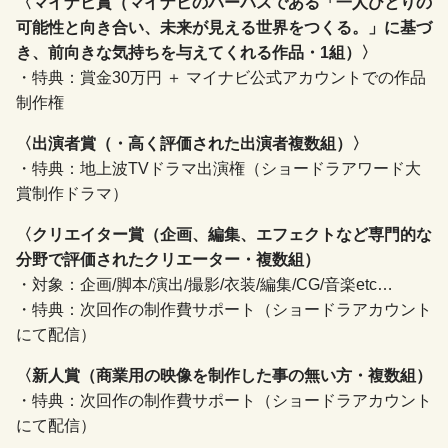
〈マイナビ賞（マイナビのパーパスである「一人ひとりの
可能性と向き合い、未来が見える世界をつくる。」に基づ
き、前向きな気持ちを与えてくれる作品・1組）〉
・特典：賞金30万円 ＋ マイナビ公式アカウントでの作品
制作権
〈出演者賞（・高く評価された出演者複数組）〉
・特典：地上波TVドラマ出演権（ショードラアワード大
賞制作ドラマ）
〈クリエイター賞（企画、編集、エフェクトなど専門的な
分野で評価されたクリエーター・複数組）
・対象：企画/脚本/演出/撮影/衣装/編集/CG/音楽etc…
・特典：次回作の制作費サポート（ショードラアカウント
にて配信）
〈新人賞（商業用の映像を制作した事の無い方・複数組）
・特典：次回作の制作費サポート（ショードラアカウント
にて配信）