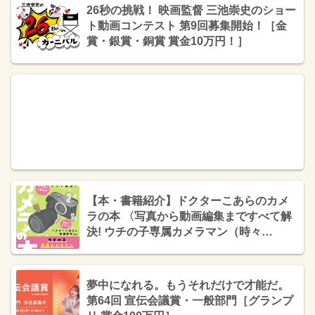
26秒の挑戦！ 映画監督 三池崇史のショー
ト動画コンテスト 第9回募集開始！［金
賞・銀賞・銅賞 賞金10万円！］
【本・書籍紹介】ドクターこあらのカメ
ラの本 〈写真から動画編集まですべて解
決! ウチの子専属カメラマン（時々
YouTuber）、はじめました。〉（ドクタ
ーこあら・エムディエヌコーポレーショ
ン）
夢中になれる。もうそれだけで才能だ。
第64回 宣伝会議賞・一般部門［グランプ