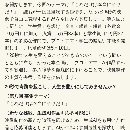
を開始します。今回のテーマは『これだけは本当にイヤ
だ！』。誰もが一度は経験する感情を、たった26秒の映
像で自由に表現する作品を全国から募集します。第六回よ
り新たに「学生賞」を設け、金賞・銀賞・銅賞（各賞金
10万円）に加え、入賞（5万円×2本）と学生賞（5万円×2
本）の多彩な部門で、プロ・アマ・学生の幅広い才能を発
掘します。応募締切は5月10日。
「26秒で人生を変えることができるのか？」という問い
とともに立ち上がった本企画は、プロ・アマ・AI作品すべ
てを歓迎し、参入障壁を徹底的に下げることで、映像制作
の本質を再考する場を提供します。
26秒で奇跡を起こし、人生を豊かにしてみませんか？
〈第八回 募集テーマ〉
『これだけは本当にイヤだ！』
〈新たな挑戦、生成AI作品も応募可能に〉
映像制作の新たな道筋を広げるため、生成AIをも用いた作
品も応募可能とします。AIが生み出す創造性を探求し、映