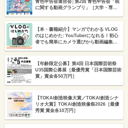
青色申告会連合会│第2回 青色申告会「税
に関する動画グランプリ」［大学・専門
学校生部門グランプリ 賞金10万円 クリス
タルトロフィー 表彰状］
【本・書籍紹介】マンガでわかる VLOG
のはじめかた: YouTuberになれる！初心
者でも簡単にカメラ選びから動画編集ま
で徹底解説！（Kindle本・ドクターこあ
ら）
【年齢限定公募】第4回 日本国際芸術祭
U35国際公募展［最優秀賞「日本国際芸術
賞」賞金各50万円］
【TOKAI創造映像大賞／TOKAI創造シナ
リオ大賞】TOKAI創造映像祭2026［最優
秀賞 賞金各10万円］