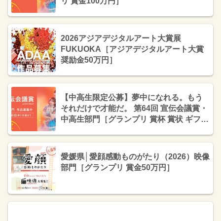
リ 賞金100万円］
2026アジアデジタルアート大賞展
FUKUOKA［アジアデジタルアート大賞
奨励金50万円］
【中高生限定公募】夢中になれる。もう
それだけで才能だ。 第64回 宣伝会議賞・
中高生部門［グランプリ 賞杯 賞状 ギフト
カード10万円分］
愛媛県│愛顔感動ものがたり（2026）映像
部門［グランプリ 賞金50万円］