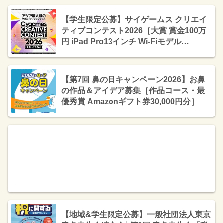
【学生限定公募】サイゲームス クリエイ
ティブコンテスト2026［大賞 賞金100万
円 iPad Pro13インチ Wi-Fiモデル
2TB（Magic Keyboard付属）］
【第7回 鼻の日キャンペーン2026】お鼻
の作品＆アイデア募集［作品コース・最
優秀賞 Amazonギフト券30,000円分］
【地域&学生限定公募】一般社団法人東京