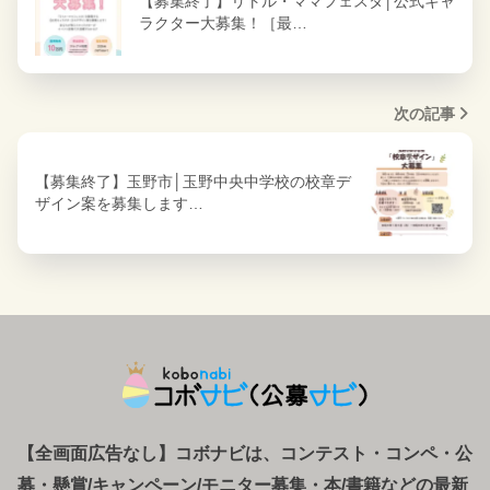
【募集終了】リトル・ママフェスタ│公式キャ
ラクター大募集！［最…
次の記事
【募集終了】玉野市│玉野中央中学校の校章デ
ザイン案を募集します…
【全画面広告なし】コボナビは、コンテスト・コンペ
・
公
募
・
懸賞/キャンペーン/モニター募集・本/書籍などの最新