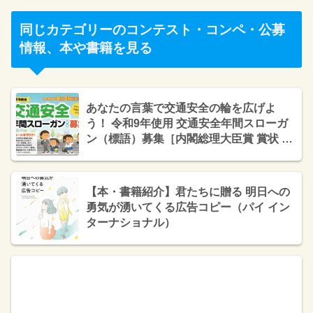
同じカテゴリーのコンテスト・コンペ・公募
情報、本や書籍を見る
あなたの言葉で交通安全の輪を広げよ
う！ 令和9年使用 交通安全年間スローガ
ン（標語）募集［内閣総理大臣賞 賞状 賞
金5万円 作品採用］
【本・書籍紹介】君たちに贈る 明日への
勇気が湧いてくる広告コピー（パイ イン
ターナショナル）