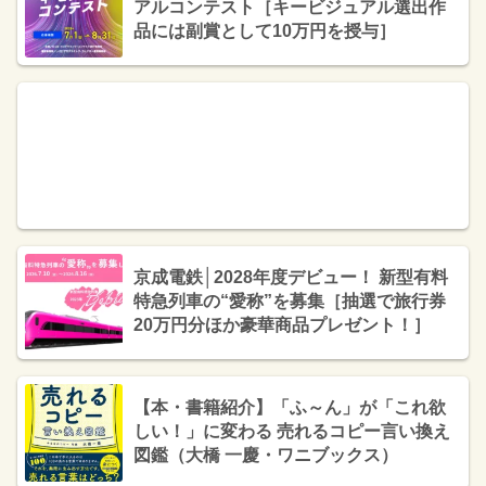
アルコンテスト［キービジュアル選出作
品には副賞として10万円を授与］
京成電鉄│2028年度デビュー！ 新型有料
特急列車の“愛称”を募集［抽選で旅行券
20万円分ほか豪華商品プレゼント！］
【本・書籍紹介】「ふ～ん」が「これ欲
しい！」に変わる 売れるコピー言い換え
図鑑（大橋 一慶・ワニブックス）