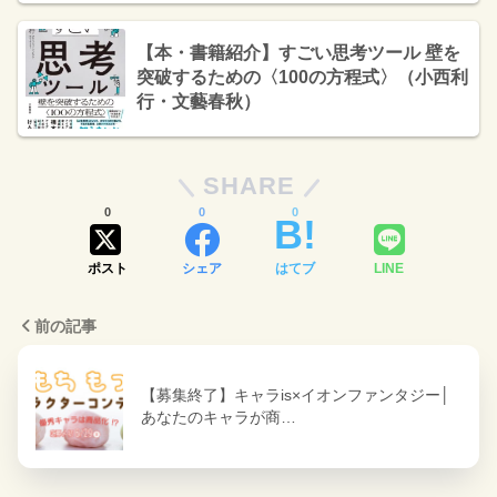
【本・書籍紹介】すごい思考ツール 壁を
突破するための〈100の方程式〉（小西利
行・文藝春秋）
SHARE
0
0
0
ポスト
シェア
はてブ
LINE
前の記事
【募集終了】キャラis×イオンファンタジー│
あなたのキャラが商…