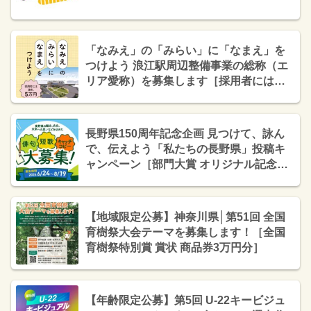
「なみえ」の「みらい」に「なまえ」を
つけよう 浪江駅周辺整備事業の総称（エ
リア愛称）を募集します［採用者には謝
礼5万円］
長野県150周年記念企画 見つけて、詠ん
で、伝えよう「私たちの長野県」投稿キ
ャンペーン［部門大賞 オリジナル記念品1
万円相当と5,000円相当の「県産品の詰め
合わせ」または「県産品が購入できるギ
フトコード」セット］
【地域限定公募】神奈川県│第51回 全国
育樹祭大会テーマを募集します！［全国
育樹祭特別賞 賞状 商品券3万円分］
【年齢限定公募】第5回 U-22キービジュ