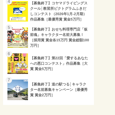
4
【募集終了】コヤマドライビングス
クール│教習所ピクトグラムふきだ
しコンテスト（2026年1月-2月期）
作品募集［最優秀賞 賞金5万円］
5
【募集終了】おせち料理専門店「板
前魂」キャラクター名前大募集！
［採用賞 賞金各15万円 賞金総額100
万円］
6
【募集終了】第22回「愛するあなた
への悪口コンテスト」作品募集［大
賞 賞金5万円］
7
【募集終了】道の駅つる│キャラク
ター名前募集キャンペーン［最優秀
賞 賞金2万円］