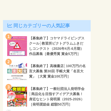
同じカテゴリーの人気記事
1
【募集終了】コヤマドライビングス
クール│教習所ピクトグラムふきだ
しコンテスト（2026年4月-6月期）
作品募集［最優秀賞 賞金5万円］
2
【募集終了】高橋書店│100万円の名
言大募集 第30回 手帳大賞「名言大
賞」［大賞 賞金100万円］
3
【募集終了】一般社団法人発明学会
│商品化を目指すアイデア大募集！
身近なヒント発明展（2025-2026）
［発明奨励金 総額50万円］