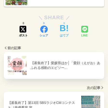
SHARE
0
0
0
ポスト
シェア
はてブ
LINE
前の記事
【募集終了】愛媛県ほか│「愛顔（えがお）あ
ふれる感動のエピソー…
次の記事
【募集終了】第13回 SBSラジオCMコンテス
ト［最優秀賞 賞…