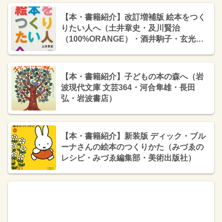
【本・書籍紹介】改訂増補版 絵本をつく
りたい人へ（土井章史・及川賢治
（100%ORANGE）・酒井駒子・玄光
社）
【本・書籍紹介】子どもの本の森へ（岩
波現代文庫 文芸364・河合隼雄・長田
弘・岩波書店）
【本・書籍紹介】新装版 ディック・ブル
ーナさんの絵本のつくりかた（みづゑの
レシピ・みづゑ編集部・美術出版社）