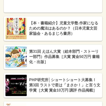
【本・書籍紹介】児童文学塾 作家になる
ための魔法はあるのか？（日本児童文芸
家協会・あるまじろ書房）
第31回 えほん大賞（絵本部門・ストーリ
ー部門）作品募集［大賞 賞金50万円 書籍
化・出版］
PHP研究所│ショートショート大募集！
第3回 ラストで君は「まさか！」と言う文
学賞［大賞 賞金10万円 講評 作品掲載］