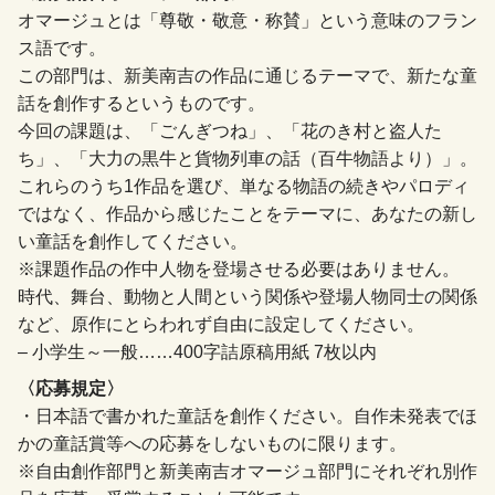
オマージュとは「尊敬・敬意・称賛」という意味のフラン
ス語です。
この部門は、新美南吉の作品に通じるテーマで、新たな童
話を創作するというものです。
今回の課題は、「ごんぎつね」、「花のき村と盗人た
ち」、「大力の黒牛と貨物列車の話（百牛物語より）」。
これらのうち1作品を選び、単なる物語の続きやパロディ
ではなく、作品から感じたことをテーマに、あなたの新し
い童話を創作してください。
※課題作品の作中人物を登場させる必要はありません。
時代、舞台、動物と人間という関係や登場人物同士の関係
など、原作にとらわれず自由に設定してください。
– 小学生～一般……400字詰原稿用紙 7枚以内
〈応募規定〉
・日本語で書かれた童話を創作ください。自作未発表でほ
かの童話賞等への応募をしないものに限ります。
※自由創作部門と新美南吉オマージュ部門にそれぞれ別作