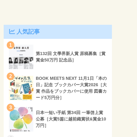
人気記事
1
第132回 文學界新人賞 原稿募集［賞
賞金50万円 記念品］
2
BOOK MEETS NEXT 11月1日「本の
日」記念 ブックカバー大賞2026［大
賞 作品をブックカバーに使用 図書カ
ード5万円分］
3
日本一短い手紙 第34回 一筆啓上賞
公募［大賞5篇に越前織賞状&賞金10
万円］