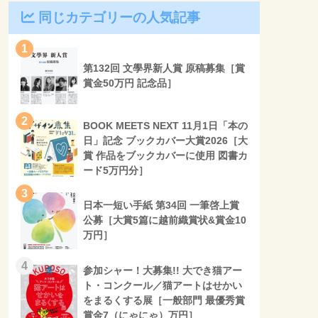
同じカテゴリーの人気記事
1
第132回 文學界新人賞 原稿募集［賞
賞金50万円 記念品］
2
BOOK MEETS NEXT 11月1日「本の
日」記念 ブックカバー大賞2026［大
賞 作品をブックカバーに使用 図書カ
ード5万円分］
3
日本一短い手紙 第34回 一筆啓上賞
公募［大賞5篇に越前織賞状&賞金10
万円］
4
参加シャー！大募集!! 大でき猫アー
ト・コンクール／猫アートはせかい
をまるくする展［一般部門 最優秀賞
賞金7（にゃにゃ）万円］