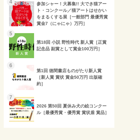
4
参加シャー！大募集!! 大でき猫アー
ト・コンクール／猫アートはせかい
をまるくする展［一般部門 最優秀賞
賞金7（にゃにゃ）万円］
5
第18回 小説 野性時代 新人賞［正賞
記念品 副賞として賞金100万円］
6
第1回 徳間書店ものがたり新人賞
［新人賞 賞状 賞金50万円 出版確
約］
7
2026 第50回 夏休み犬の絵コンクー
ル［最優秀賞・優秀賞 賞状盾 賞品］