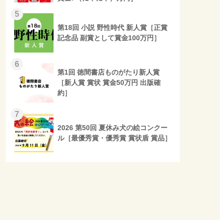
5
第18回 小説 野性時代 新人賞［正賞
記念品 副賞として賞金100万円］
6
第1回 徳間書店ものがたり新人賞
［新人賞 賞状 賞金50万円 出版確
約］
7
2026 第50回 夏休み犬の絵コンクー
ル［最優秀賞・優秀賞 賞状盾 賞品］