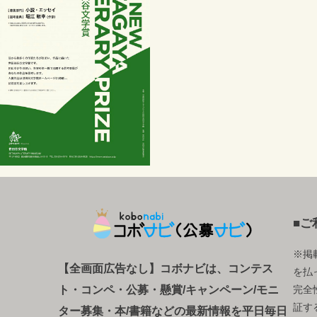
■ご
※掲
【全画面広告なし】コボナビは、コンテス
を払
ト・コンペ
・
公募
・
懸賞/キャンペーン/モニ
完全
証す
ター募集・本/書籍などの最新情報を平日毎日