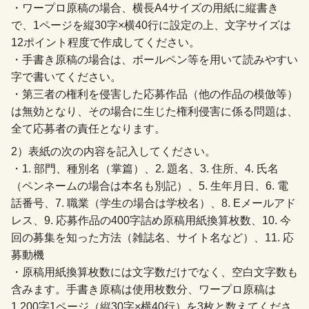
・ワープロ原稿の場合、横長A4サイズの用紙に縦書き
で、1ページを縦30字×横40行に設定の上、文字サイズは
12ポイント程度で作成してください。
・手書き原稿の場合は、ボールペン等を用いて読みやすい
字で書いてください。
・第三者の権利を侵害した応募作品（他の作品の模倣等）
は無効となり、その場合に生じた権利侵害に係る問題は、
全て応募者の責任となります。
2）表紙の次の内容を記入してください。
・1. 部門、種別名（掌篇）、2. 題名、3. 住所、4. 氏名
（ペンネームの場合は本名も別記）、5. 生年月日、6. 電
話番号、7. 職業（学生の場合は学校名）、8. Eメールアド
レス、9. 応募作品の400字詰め原稿用紙換算枚数、10. 今
回の募集を知った方法（雑誌名、サイト名など）、11. 応
募動機
・原稿用紙換算枚数には文字数だけでなく、空白文字数も
含みます。手書き原稿は使用枚数分、ワープロ原稿は
1,200字1ページ（縦30字×横40行）を3枚と数えてくださ