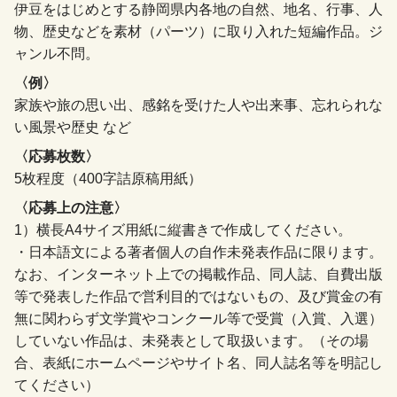
伊豆をはじめとする静岡県内各地の自然、地名、行事、人
物、歴史などを素材（パーツ）に取り入れた短編作品。ジ
ャンル不問。
〈例〉
家族や旅の思い出、感銘を受けた人や出来事、忘れられな
い風景や歴史 など
〈応募枚数〉
5枚程度（400字詰原稿用紙）
〈応募上の注意〉
1）横長A4サイズ用紙に縦書きで作成してください。
・日本語文による著者個人の自作未発表作品に限ります。
なお、インターネット上での掲載作品、同人誌、自費出版
等で発表した作品で営利目的ではないもの、及び賞金の有
無に関わらず文学賞やコンクール等で受賞（入賞、入選）
していない作品は、未発表として取扱います。（その場
合、表紙にホームページやサイト名、同人誌名等を明記し
てください）