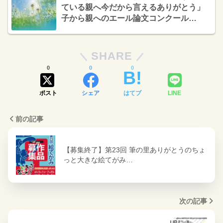
ている親へ今だから言えるありがとう」
子から親へのエール論文コンクール
2026［岡山県知事賞ほか 図書券10,000円
分］
SHARE
0
0
0
ポスト
シェア
はてブ
LINE
前の記事
【募集終了】第23回 筆の里ありがとうのちょ
っと大きな絵てがみ…
次の記事