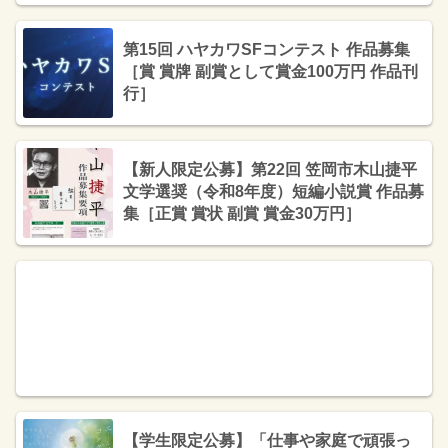
第15回 ハヤカワSFコンテスト 作品募集
［賞 賞牌 副賞として賞金100万円 作品刊
行］
【新人限定公募】第22回 笠岡市木山捷平
文学選奨（令和8年度）短編小説賞 作品募
集［正賞 賞状 副賞 賞金30万円］
【学生限定公募】「仕事や家庭で頑張っ