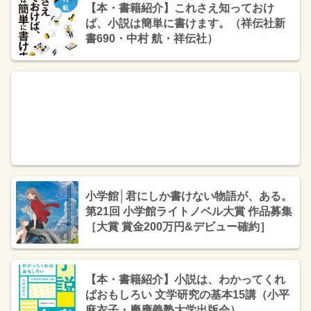
載確約］
【本・書籍紹介】これさえ知っておけ
ば、小説は簡単に書けます。（祥伝社新
書690・中村 航・祥伝社）
小学館│君にしか書けない物語が、ある。
第21回 小学館ライトノベル大賞 作品募集
［大賞 賞金200万円&デビュー確約］
【本・書籍紹介】小説は、わかってくれ
ばおもしろい 文学研究の基本15講（小平
麻衣子・慶應義塾大学出版会）