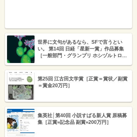
世界に文句があるなら、SFで言うとい
い。 第14回 日経「星新一賞」作品募集
［一般部門・グランプリ ホシヅルトロフ
ィー 副賞100万円］
第25回 江古田文学賞［正賞＝賞状／副賞
＝賞金20万円］
集英社│第40回 小説すばる新人賞 原稿募
集［正賞=記念品 副賞=200万円］