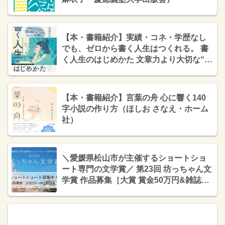
【本・書籍紹介】実績・コネ・学歴なし
でも、ゼロから書く人生はつくれる。 書
く人生のはじめかた 文章力より大切な“書
き続ける”ための心構え（みくまゆたん・
インプレス NextPublishing）
【本・書籍紹介】言葉の舟 心に響く140
字小説の作り方（ほしお さなえ・ホーム
社）
＼愛媛県松山市が主催するショートショ
ート専門の文学賞／ 第23回 坊っちゃん文
学賞 作品募集［大賞 賞金50万円&雑誌
「ダ・ヴィンチ」に掲載］