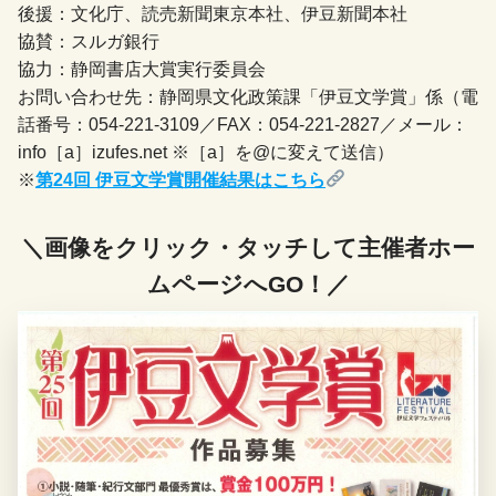
後援：文化庁、読売新聞東京本社、伊豆新聞本社
協賛：スルガ銀行
協力：静岡書店大賞実行委員会
お問い合わせ先：静岡県文化政策課「伊豆文学賞」係（電
話番号：054-221-3109／FAX：054-221-2827／メール：
info［a］izufes.net ※［a］を@に変えて送信）
※
第24回 伊豆文学賞開催結果はこちら
＼画像をクリック・タッチして主催者ホー
ムページへGO！／