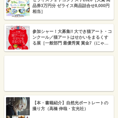
品券3万円分 ゼライス商品詰合せ8,000円
相当］
参加シャー！大募集!! 大でき猫アート・コ
ンクール／猫アートはせかいをまるくす
る展［一般部門 最優秀賞 賞金7（にゃに
ゃ）万円］
【本・書籍紹介】自然光ポートレートの
撮り方（高橋 伸哉・玄光社）