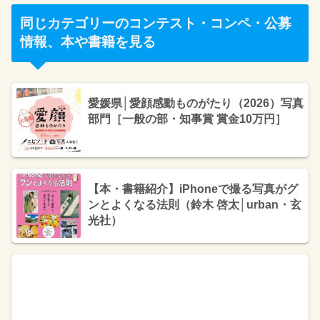
同じカテゴリーのコンテスト・コンペ・公募
情報、本や書籍を見る
愛媛県│愛顔感動ものがたり（2026）写真
部門［一般の部・知事賞 賞金10万円］
【本・書籍紹介】iPhoneで撮る写真がグ
ンとよくなる法則（鈴木 啓太│urban・玄
光社）