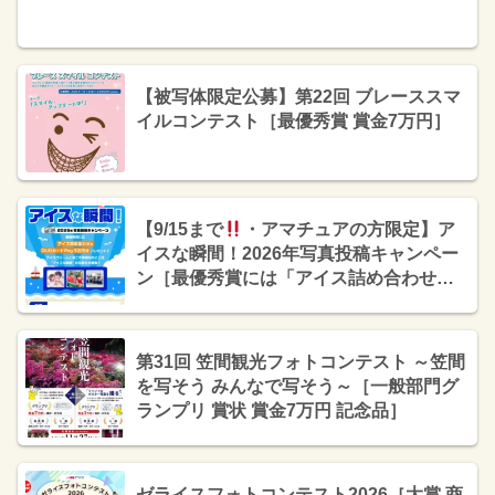
【被写体限定公募】第22回 ブレーススマ
イルコンテスト［最優秀賞 賞金7万円］
【9/15まで
・アマチュアの方限定】ア
イスな瞬間！2026年写真投稿キャンペー
ン［最優秀賞には「アイス詰め合わせ＆
QUOカードPay3万円分」プレゼント
］
第31回 笠間観光フォトコンテスト ～笠間
を写そう みんなで写そう～［一般部門グ
ランプリ 賞状 賞金7万円 記念品］
ゼライスフォトコンテスト2026［大賞 商