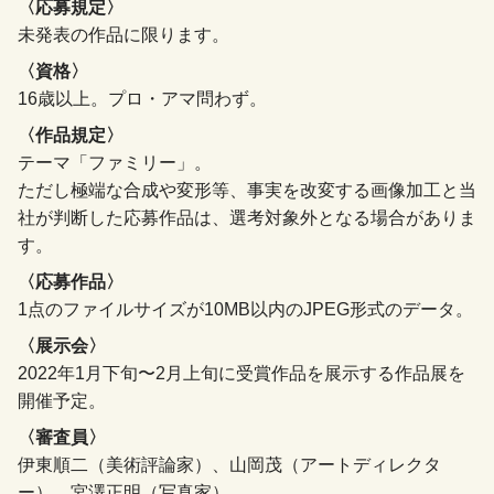
〈応募規定〉
未発表の作品に限ります。
〈資格〉
16歳以上。プロ・アマ問わず。
〈作品規定〉
テーマ「ファミリー」。
ただし極端な合成や変形等、事実を改変する画像加工と当
社が判断した応募作品は、選考対象外となる場合がありま
す。
〈応募作品〉
1点のファイルサイズが10MB以内のJPEG形式のデータ。
〈展示会〉
2022年1月下旬〜2月上旬に受賞作品を展示する作品展を
開催予定。
〈審査員〉
伊東順二（美術評論家）、山岡茂（アートディレクタ
ー）、宮澤正明（写真家）