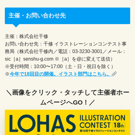
主催・お問い合わせ先
主催：株式会社千修
お問い合わせ先：千修 イラストレーションコンテスト事
務局（株式会社千修内／電話：03-3230-3001／メール：
sic［a］senshu-g.com ※［a］を@に変えて送信）
※受付時間：10:00〜17:00（土・日・祝日を除く）
※
今年で18回目の開催。イラスト部門はこちら。
＼画像をクリック・タッチして主催者ホー
ムページへGO！／