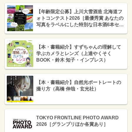
【年齢限定公募】上川大雪酒造 北海道フ
ォトコンテスト2026［最優秀賞 あなたの
写真をラベルにした特別な日本酒6本セッ
ト&作品展示］
【本・書籍紹介】すずちゃんの理解して
学ぶカメラとレンズ（上達やくそく
BOOK・鈴木 知子・インプレス）
【本・書籍紹介】自然光ポートレートの
撮り方（高橋 伸哉・玄光社）
TOKYO FRONTLINE PHOTO AWARD
2026［グランプリほか各賞あり］