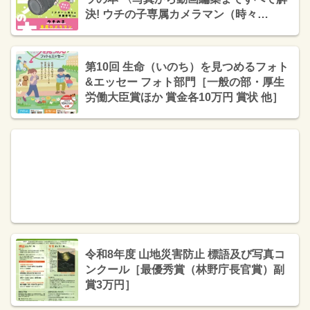
決! ウチの子専属カメラマン（時々
YouTuber）、はじめました。〉（ドクタ
ーこあら・エムディエヌコーポレーショ
ン）
第10回 生命（いのち）を見つめるフォト
&エッセー フォト部門［一般の部・厚生
労働大臣賞ほか 賞金各10万円 賞状 他］
令和8年度 山地災害防止 標語及び写真コ
ンクール［最優秀賞（林野庁長官賞）副
賞3万円］