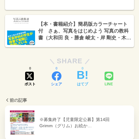
【本・書籍紹介】簡易版カラーチャート
付 さぁ、写真をはじめよう 写真の教科
書（大和田 良・勝倉 崚太・岸 剛史・木村
崇志・船生 望・圓井 義典・インプレス）
SHARE
0
0
0
ポスト
シェア
はてブ
LINE
前の記事
※募集終了【児童限定公募】第14回
Grimm（グリム）お絵か…