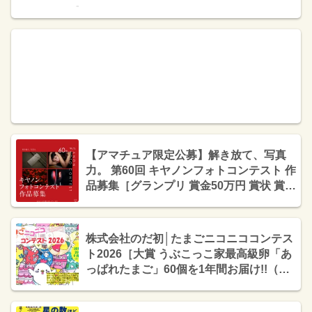
【アマチュア限定公募】解き放て、写真
力。 第60回 キヤノンフォトコンテスト 作
品募集［グランプリ 賞金50万円 賞状 賞牌
EOS R5 Mark II・RF24-105L IS USM レ
ンズキット］
株式会社のだ初│たまごニコニココンテス
ト2026［大賞 うぶこっこ家最高級卵「あ
っぱれたまご」60個を1年間お届け!!（合
計720個）］