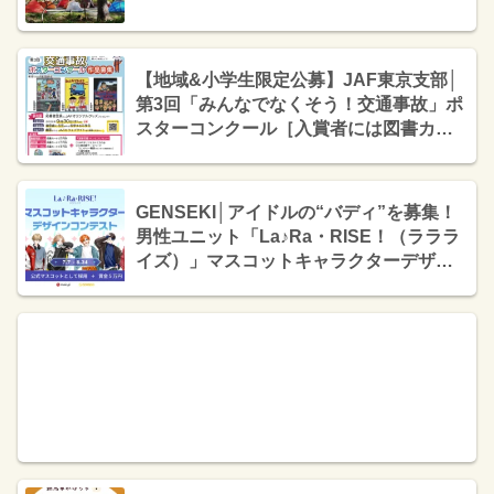
【地域&小学生限定公募】JAF東京支部│
第3回「みんなでなくそう！交通事故」ポ
スターコンクール［入賞者には図書カー
ド+JAFオリジナルトミカ+仕事体験テー
マパーク「カンドゥー幕張」入場引換券
をプレゼント！］
GENSEKI│アイドルの“バディ”を募集！
男性ユニット「La♪Ra・RISE！（ラララ
イズ）」マスコットキャラクターデザイ
ンコンテスト［賞金各5万円+公式ビジュ
アルとして採用（グッズ化予定）］