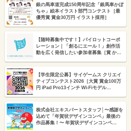
銀の馬車道完成150周年記念「銀馬車かぼ
ちゃ」絵本イラスト部門コンテスト［最
優秀賞 賞金30万円 イラスト採用］
【随時募集中です！】パイロットコーポ
レーション｜「創るにエール！」創作活
動を広く発信したい参加者募集［賞 か
く、がスキ オリジナルQUOカード1万円
分+オリジナルグッズ］
【学生限定公募】サイゲームス クリエイ
ティブコンテスト2026［大賞 賞金100万
円 iPad Pro13インチ Wi-Fiモデル
2TB（Magic Keyboard付属）］
株式会社エキスパートスタッフ│〜感謝を
込めて「年賀状デザインコンペ」最後の
作品募集！〜 年賀状デザインコンペ
2027［最優秀賞 デジタルギフト券3万円