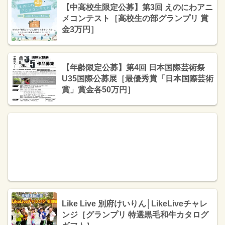
【中高校生限定公募】第3回 えのにわアニ
メコンテスト［高校生の部グランプリ 賞
金3万円］
【年齢限定公募】第4回 日本国際芸術祭
U35国際公募展［最優秀賞「日本国際芸術
賞」賞金各50万円］
Like Live 別府けいりん│LikeLiveチャレ
ンジ［グランプリ 特選黒毛和牛カタログ