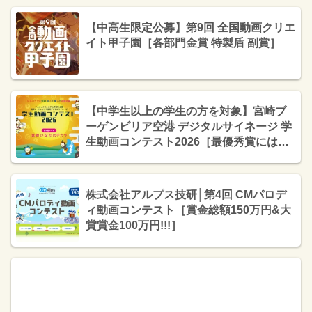
【中高生限定公募】第9回 全国動画クリエ
イト甲子園［各部門金賞 特製盾 副賞］
【中学生以上の学生の方を対象】宮崎ブ
ーゲンビリア空港 デジタルサイネージ 学
生動画コンテスト2026［最優秀賞にはギ
フト券5万円分&受賞作品は作品放映！］
株式会社アルプス技研│第4回 CMパロデ
ィ動画コンテスト［賞金総額150万円&大
賞賞金100万円!!!］