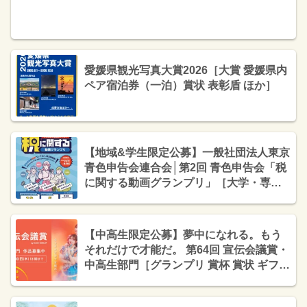
愛媛県観光写真大賞2026［大賞 愛媛県内
ペア宿泊券（一泊）賞状 表彰盾 ほか］
【地域&学生限定公募】一般社団法人東京
青色申告会連合会│第2回 青色申告会「税
に関する動画グランプリ」［大学・専門
学校生部門グランプリ 賞金10万円 クリス
タルトロフィー 表彰状］
【中高生限定公募】夢中になれる。もう
それだけで才能だ。 第64回 宣伝会議賞・
中高生部門［グランプリ 賞杯 賞状 ギフト
カード10万円分］