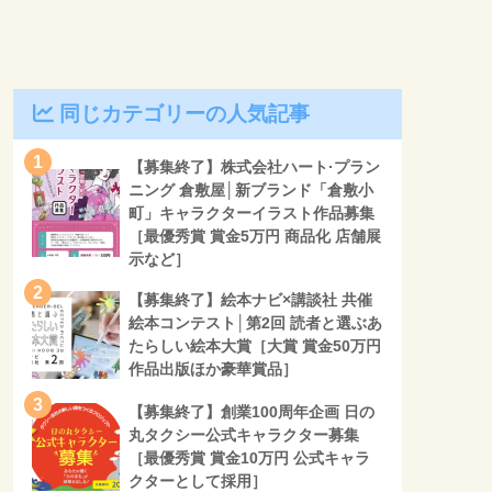
同じカテゴリーの人気記事
1
【募集終了】株式会社ハート·プラン
ニング 倉敷屋│新ブランド「倉敷小
町」キャラクターイラスト作品募集
［最優秀賞 賞金5万円 商品化 店舗展
示など］
2
【募集終了】絵本ナビ×講談社 共催
絵本コンテスト│第2回 読者と選ぶあ
たらしい絵本大賞［大賞 賞金50万円
作品出版ほか豪華賞品］
3
【募集終了】創業100周年企画 日の
丸タクシー公式キャラクター募集
［最優秀賞 賞金10万円 公式キャラ
クターとして採用］