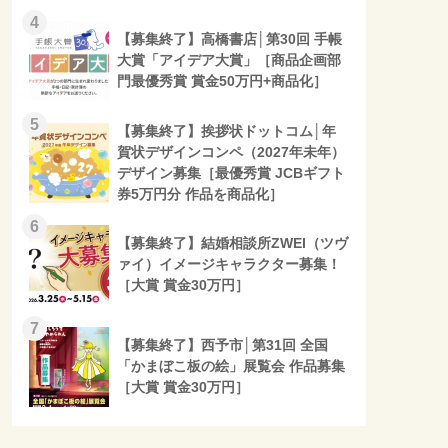
4
【募集終了】高橋書店│第30回 手帳
大賞「アイデア大賞」［商品企画部
門最優秀賞 賞金50万円+商品化］
5
【募集終了】挨拶状ドットコム│年
賀状デザインコンペ（2027年未年）
デザイン募集［最優秀賞 JCBギフト
券5万円分 作品を商品化］
6
【募集終了】結婚相談所ZWEI（ツヴ
ァイ）イメージキャラクター募集！
［大賞 賞金30万円］
7
【募集終了】西予市│第31回 全国
「かまぼこ板の絵」展覧会 作品募集
［大賞 賞金30万円］