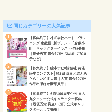
同じカテゴリーの人気記事
1
【募集終了】株式会社ハート·プラン
ニング 倉敷屋│新ブランド「倉敷小
町」キャラクターイラスト作品募集
［最優秀賞 賞金5万円 商品化 店舗展
示など］
2
【募集終了】絵本ナビ×講談社 共催
絵本コンテスト│第2回 読者と選ぶあ
たらしい絵本大賞［大賞 賞金50万円
作品出版ほか豪華賞品］
3
【募集終了】創業100周年企画 日の
丸タクシー公式キャラクター募集
［最優秀賞 賞金10万円 公式キャラ
クターとして採用］