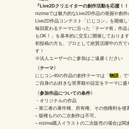
『Live2Dクリエイターの創作活動を応援！
nizimaでは魅力的なLive2D作品の発掘や
Live2D作品コンテスト「にじコン」を開催
毎回変わるテーマに沿った「テーマ有」作品
もOK！」を基本的に交互に開催しておりま
初投稿の方も、プロとして絶賛活躍中の方で
す！
※法人ユーザーのご参加はご遠慮ください
〈テーマ〉
にじコン40の作品の創作テーマは「
物語
」で
ご自身のお好きな世界観や設定をテーマに盛り
〈参加作品についての条件〉
・オリジナルの作品
– 第三者の著作権、所有権、その他権利を侵
– 版権ものの二次創作は不可。
– nizima購入イラストの二次販売の場合は