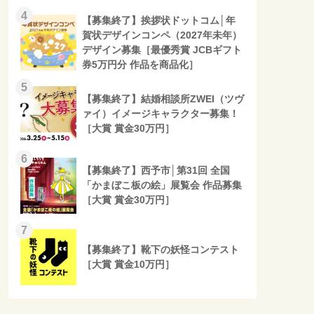
4
【募集終了】挨拶状ドットコム│年
賀状デザインコンペ（2027年未年）
デザイン募集［最優秀賞 JCBギフト
券5万円分 作品を商品化］
5
【募集終了】結婚相談所ZWEI（ツヴ
ァイ）イメージキャラクター募集！
［大賞 賞金30万円］
6
【募集終了】西予市│第31回 全国
「かまぼこ板の絵」展覧会 作品募集
［大賞 賞金30万円］
7
【募集終了】靴下の妖怪コンテスト
［大賞 賞金10万円］