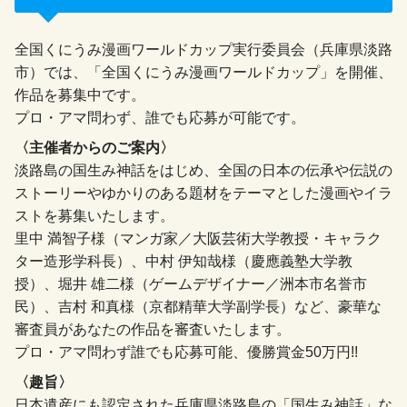
全国くにうみ漫画ワールドカップ実行委員会（兵庫県淡路
市）では、「全国くにうみ漫画ワールドカップ」を開催、
作品を募集中です。
プロ・アマ問わず、誰でも応募が可能です。
〈主催者からのご案内〉
淡路島の国生み神話をはじめ、全国の日本の伝承や伝説の
ストーリーやゆかりのある題材をテーマとした漫画やイラ
ストを募集いたします。
里中 満智子様（マンガ家／大阪芸術大学教授・キャラク
ター造形学科長）、中村 伊知哉様（慶應義塾大学教
授）、堀井 雄二様（ゲームデザイナー／洲本市名誉市
民）、吉村 和真様（京都精華大学副学長）など、豪華な
審査員があなたの作品を審査いたします。
プロ・アマ問わず誰でも応募可能、優勝賞金50万円!!
〈趣旨〉
日本遺産にも認定された兵庫県淡路島の「国生み神話」な