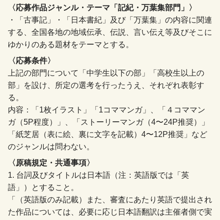
〈応募作品ジャンル・テーマ「記紀・万葉集部門」〉
・「古事記」・「日本書紀」及び「万葉集」の内容に関連
する、全国各地の地域伝承、伝説、言い伝え等及びそこに
ゆかりのある題材をテーマとする。
〈応募条件〉
上記の部門について「中学生以下の部」「高校生以上の
部」を設け、所定の選考を行ったうえ、それぞれ表彰す
る。
内容：「1枚イラスト」「1コママンガ」、「４コママン
ガ（5P程度）」、「ストーリーマンガ（4〜24P推奨）」
「紙芝居（表に絵、裏に文字を記載）4〜12P推奨」など
のジャンルは問わない。
〈原稿規定・共通事項〉
1. 台詞及びタイトルは日本語（注：英語版では「英
語」）とすること。
「（英語版のみ記載）また、審査にあたり英語で提出され
た作品については、必要に応じ日本語翻訳は主催者側で実