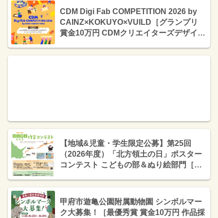
CDM Digi Fab COMPETITION 2026 by
CAINZ×KOKUYO×VUILD［グランプリ
賞金10万円 CDMクリエイターズデザイン
での商品化］
【地域&児童・学生限定公募】第25回
（2026年度）「北方領土の日」ポスター
コンテスト こどもの部＆ぬり絵部門［こ
どもの部・最優秀賞 賞状 5千円分の図書
カード］
甲府市遊亀公園附属動物園 シンボルマー
ク大募集！［最優秀賞 賞金10万円 作品採