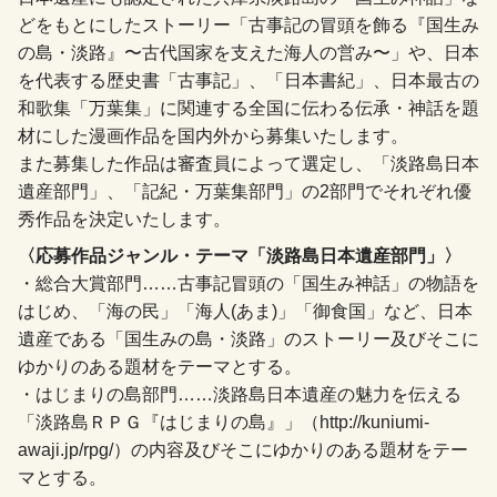
どをもとにしたストーリー「古事記の冒頭を飾る『国生み
の島・淡路』〜古代国家を支えた海人の営み〜」や、日本
を代表する歴史書「古事記」、「日本書紀」、日本最古の
和歌集「万葉集」に関連する全国に伝わる伝承・神話を題
材にした漫画作品を国内外から募集いたします。
また募集した作品は審査員によって選定し、「淡路島日本
遺産部門」、「記紀・万葉集部門」の2部門でそれぞれ優
秀作品を決定いたします。
〈応募作品ジャンル・テーマ「淡路島日本遺産部門」〉
・総合大賞部門……古事記冒頭の「国生み神話」の物語を
はじめ、「海の民」「海人(あま)」「御食国」など、日本
遺産である「国生みの島・淡路」のストーリー及びそこに
ゆかりのある題材をテーマとする。
・はじまりの島部門……淡路島日本遺産の魅力を伝える
「淡路島ＲＰＧ『はじまりの島』」（http://kuniumi-
awaji.jp/rpg/）の内容及びそこにゆかりのある題材をテー
マとする。