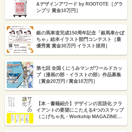
&デザインアワード by ROOTOTE［グラ
ンプリ 賞金10万円］
銀の馬車道完成150周年記念「銀馬車かぼ
ちゃ」絵本イラスト部門コンテスト［最
優秀賞 賞金30万円 イラスト採用］
第七回 全国くにうみマンガワールドカッ
プ（漫画の部・イラストの部）作品募集
［賞金20万円 / 賞金10万円］
【本・書籍紹介】デザインの言語化 クラ
イアントの要望にこたえる4つのステップ
（こげちゃ丸・Workship MAGAZINE・
左右社）