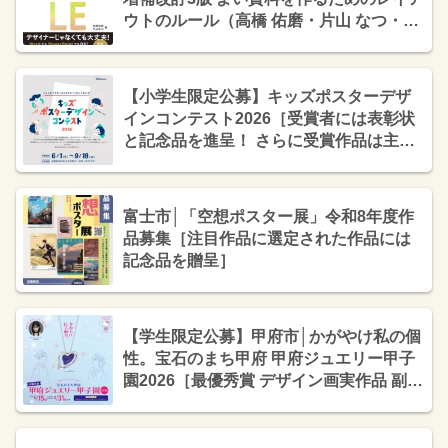
ウトのルール（高橋 佑磨・片山 なつ・技
術評論社）
【小学生限定公募】キッズポスターデザ
インコンテスト2026［受賞者には表彰状
と記念品を進呈！ さらに受賞作品は主催
者広告媒体「モールスケープ®」に掲
出！］
富士市│「空想ポスター展」令和8年度作
品募集［注目作品に選定された作品には
記念品を贈呈］
【学生限定公募】甲府市│かがやけ私の個
性。宝石のまち甲府 甲府ジュエリー甲子
園2026［最優秀賞 デザイン画実作品 副賞
（ジュエリー）］