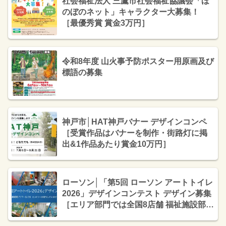
社会福祉法人 三鷹市社会福祉協議会「ほ
のぼのネット」キャラクター大募集！
［最優秀賞 賞金3万円］
令和8年度 山火事予防ポスター用原画及び
標語の募集
神戸市│HAT神戸バナー デザインコンペ
［受賞作品はバナーを制作・街路灯に掲
出&1作品あたり賞金10万円］
ローソン│「第5回 ローソン アートトイレ
2026」デザインコンテスト デザイン募集
［エリア部門では全国8店舗 福祉施設部門
では1作品の採用を予定］