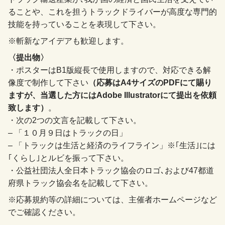
ることや、これを担うトラックドライバーが高度な専門的
技能を持っていることを表現して下さい。
※斬新なアイデアも歓迎します。
〈提出物〉
・ポスターはB1版縦長で使用しますので、対応できる解
像度で制作して下さい
（応募はA4サイズのPDFにて賜り
ますが、当選した方にはAdobe Illustratorにて提出を依頼
致します）
。
・次の2つの文言を記載して下さい。
– 「１０月９日はトラックの日」
– 「トラックは生活と経済のライフライン」※｢生活｣には
｢くらし｣とルビを振って下さい。
・公益社団法人全日本トラック協会のロゴ､および47都道
府県トラック協会名を記載して下さい。
※応募規約等の詳細については、主催者ホームページなど
でご確認ください。