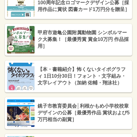
100周年記念ロゴマークデザイン公募［採
用作品に賞状 図書カード1万円分を贈呈］
甲府市遊亀公園附属動物園 シンボルマー
ク大募集！［最優秀賞 賞金10万円 作品採
用］
【本・書籍紹介】怖くないタイポグラフ
ィ 1日10分30日！フォント・文字組み・
文字レイアウト（加納 佑輔・翔泳社）
銚子市教育委員会│利根かもめ小学校校章
デザインの公募［最優秀作品 賞状および5
万円相当の副賞］