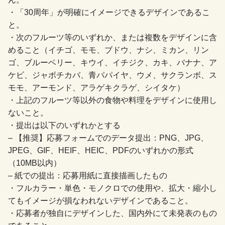
・「30周年」が明確にイメージできるデザインであるこ
と。
・次のフルーツ等のいずれか、または複数をデザインに含
めること（イチゴ、モモ、ブドウ、ナシ、ミカン、リン
ゴ、ブルーベリー、キウイ、イチジク、カキ、バナナ、ア
ケビ、ジャボチカバ、青パパイヤ、ウメ、サクランボ、ス
モモ、アーモンド、アラゲキクラゲ、シイタケ）
・上記のフルーツ等以外の食物や料理をデザインに使用し
ないこと。
・提出は以下のいずれかとする
– 【推奨】応募フォームでのデータ提出：PNG、JPG、
JPEG、GIF、HEIF、HEIC、PDFのいずれかの形式
（10MB以内）
– 紙での提出：応募用紙に直接描画したもの
・フルカラー・単色・モノクロでの使用や、拡大・縮小し
てもイメージが損なわれないデザインであること。
・応募者が独自にデザインした、国内外にて未発表のもの