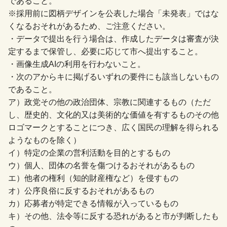
であること。
※採用前に図柄デザインを公表した場合「未発表」ではな
くなるおそれがあるため、ご注意ください。
・データで提出を行う場合は、作成したデータは審査が決
定するまで保管し、必要に応じて市へ提出すること。
・画像生成AIの利用を行わないこと。
・次のアからキに掲げるいずれの要件にも該当しないもの
であること。
ア）政党その他の政治団体、宗教に関連するもの（ただ
し、歴史的、文化的又は美術的な価値を有するものその他
ロゴマークとすることにつき、広く国民の理解を得られる
ようなものを除く）
イ）特定の企業の営利活動を目的とするもの
ウ）個人、団体の名誉を傷つけるおそれがあるもの
エ）他者の権利（知的財産権など）を侵すもの
オ）公序良俗に反するおそれがあるもの
カ）応募者が特定できる情報が入っているもの
キ）その他、法令等に反する恐れがあると市が判断したも