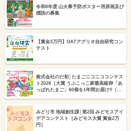
フトコード」セット］
令和8年度 山火事予防ポスター用原画及び
標語の募集
【賞金3万円】OATアグリオ自由研究コン
テスト
株式会社のだ初│たまごニコニココンテス
ト2026［大賞 うぶこっこ家最高級卵「あ
っぱれたまご」60個を1年間お届け!!（合
計720個）］
みどり市 地域創生課│第2回 みどモスアイ
デアコンテスト［みどモス大賞 賞金2万
円］