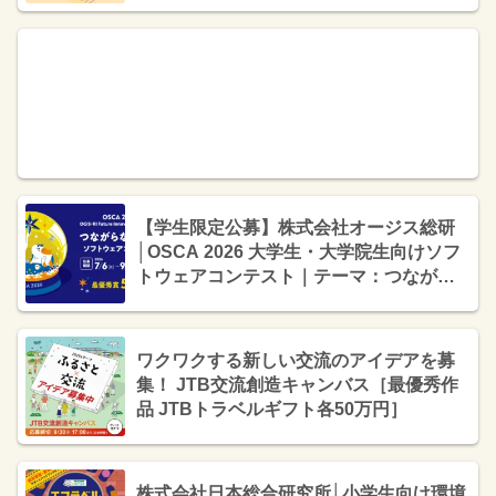
【学生限定公募】株式会社オージス総研
│OSCA 2026 大学生・大学院生向けソフ
トウェアコンテスト｜テーマ：つながら
ない価値［最優秀賞 賞金50万円 賞状］
ワクワクする新しい交流のアイデアを募
集！ JTB交流創造キャンバス［最優秀作
品 JTBトラベルギフト各50万円］
株式会社日本総合研究所│小学生向け環境