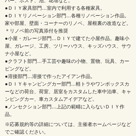
バー、ポスト、池、花壇など。
●ＤＩＹ家具部門…室内で利用する各種家具。
●ＤＩＹリノベーション部門…各種リノベーション作品。
家や部屋、壁面・コーナーのリノベ、屋根裏の改造など。
＊リノベ前の写真添付を推奨
●小屋・ガレージ部門…ＤＩＹで建てた小屋作品。趣味小
屋、ガレージ、工房、ツリーハウス、キッズハウス、サウ
ナ小屋など。
●クラフト部門…手工芸や趣味の小物、置物、玩具、カー
ビングなど。
●溶接部門…溶接で作ったアイアン作品。
●ＤＩＹキャンピングカー部門…軽トラやワンボックスカ
ーなどの荷台、荷室、居室をカスタムした車中泊車、キャ
ンピングカー、車カスタムアイデアなど。
●ノンセクション部門…上記の範疇に入らないＤＩＹ作
品。
※応募規約等の詳細については、主催者ホームページなど
でご確認ください。