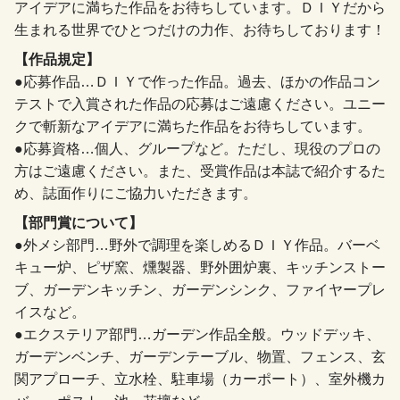
アイデアに満ちた作品をお待ちしています。ＤＩＹだから
生まれる世界でひとつだけの力作、お待ちしております！
【作品規定】
●応募作品…ＤＩＹで作った作品。過去、ほかの作品コン
テストで入賞された作品の応募はご遠慮ください。ユニー
クで斬新なアイデアに満ちた作品をお待ちしています。
●応募資格…個人、グループなど。ただし、現役のプロの
方はご遠慮ください。また、受賞作品は本誌で紹介するた
め、誌面作りにご協力いただきます。
【部門賞について】
●外メシ部門…野外で調理を楽しめるＤＩＹ作品。バーベ
キュー炉、ピザ窯、燻製器、野外囲炉裏、キッチンストー
ブ、ガーデンキッチン、ガーデンシンク、ファイヤープレ
イスなど。
●エクステリア部門…ガーデン作品全般。ウッドデッキ、
ガーデンベンチ、ガーデンテーブル、物置、フェンス、玄
関アプローチ、立水栓、駐車場（カーポート）、室外機カ