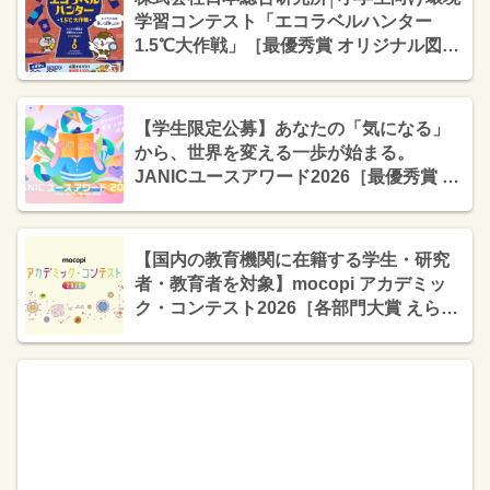
学習コンテスト「エコラベルハンター
1.5℃大作戦」［最優秀賞 オリジナル図書
カード3万円分と「SMBCの森」の間伐材
を活用したトロフィーをプレゼント！］
【学生限定公募】あなたの「気になる」
から、世界を変える一歩が始まる。
JANICユースアワード2026［最優秀賞 賞
金3万円］
【国内の教育機関に在籍する学生・研究
者・教育者を対象】mocopi アカデミッ
ク・コンテスト2026［各部門大賞 えらべ
るPay10万ポイント（10万円相当）］