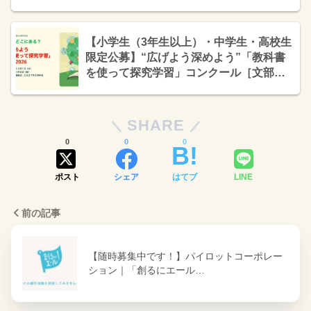
【小学生（3年生以上）・中学生・高校生
限定公募】“広げよう深めよう”「教科書
を使って探究学習」コンクール［文部科
学大臣賞ほか各賞あり］
SHARE
0
0
0
ポスト
シェア
はてブ
LINE
前の記事
【随時募集中です！】パイロットコーポレー
ション｜「創るにエール…