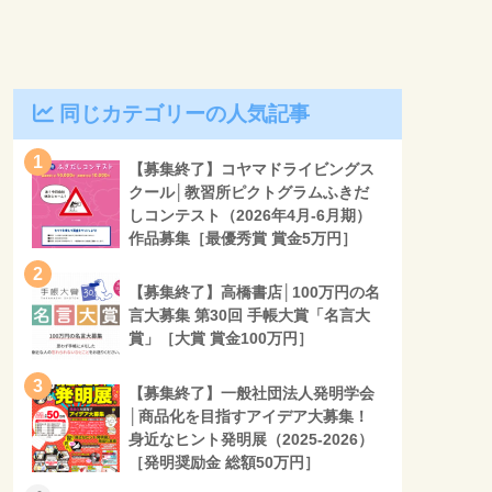
同じカテゴリーの人気記事
1
【募集終了】コヤマドライビングス
クール│教習所ピクトグラムふきだ
しコンテスト（2026年4月-6月期）
作品募集［最優秀賞 賞金5万円］
2
【募集終了】高橋書店│100万円の名
言大募集 第30回 手帳大賞「名言大
賞」［大賞 賞金100万円］
3
【募集終了】一般社団法人発明学会
│商品化を目指すアイデア大募集！
身近なヒント発明展（2025-2026）
［発明奨励金 総額50万円］