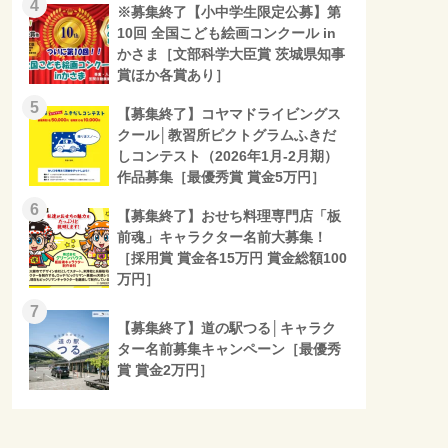
4
※募集終了【小中学生限定公募】第
10回 全国こども絵画コンクール in
かさま［文部科学大臣賞 茨城県知事
賞ほか各賞あり］
5
【募集終了】コヤマドライビングス
クール│教習所ピクトグラムふきだ
しコンテスト（2026年1月-2月期）
作品募集［最優秀賞 賞金5万円］
6
【募集終了】おせち料理専門店「板
前魂」キャラクター名前大募集！
［採用賞 賞金各15万円 賞金総額100
万円］
7
【募集終了】道の駅つる│キャラク
ター名前募集キャンペーン［最優秀
賞 賞金2万円］